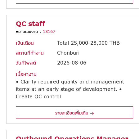
QC staff
หมายเลขงาน :
18167
เงินเดือน
Total 25,000-28,000 THB
สถานที่ทำงาน
Chonburi
วันที่โพสต์
2026-08-06
เนื้อหางาน
• Clarify required quality and management
items at an early stage of development. •
Create QC control
plan, work instruction and procedure. • Check the procedures that ensure the quality which must be controlled at the production stages. • Conduct raw material incoming inspection. • Conduct quality check of expired raw materials. • Conduct quality check and quality reviews when raw materials or suppliers are changed and supplier audit. • Check that PD staffs carry out in-process inspection properly and conduct requested analysis. • Check the quality of waste water. • Discovering problems in the manufacturing process. • Support PD to Identify the causes and formula counter measures to prevent recurrence • When defects or non-conforming products or quality trouble occur. • Enters and analyzes quality control data and report. • Quality Management System Implementation & Improvement (ISO9001). • Environmental Management System Implementation & Improvement (ISO14001). • OH&S Management System Implementation & Improvement (ISO45001) • Others as per assigned by supervisor.
รายละเอียดเพิ่มเติม
Outbound Operations Manager