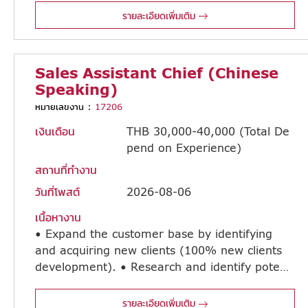
รายละเอียดเพิ่มเติม
Sales Assistant Chief (Chinese
Speaking)
หมายเลขงาน :
17206
เงินเดือน
THB 30,000-40,000 (Total De
pend on Experience)
สถานที่ทำงาน
วันที่โพสต์
2026-08-06
เนื้อหางาน
• Expand the customer base by identifying
and acquiring new clients (100% new clients
development). • Research and identify potential Chinese investors and develop them into new customers. • Promote and sell the department's mandatory products. • Prepare quotations and visit reports, and analyze market trends and business opportunities. • Negotiate with customers and suppliers on pricing, delivery schedules, product quality, and other commercial matters. • Process customer purchase orders (POs) and supplier purchase orders, and coordinate deliveries and payment processes.
รายละเอียดเพิ่มเติม