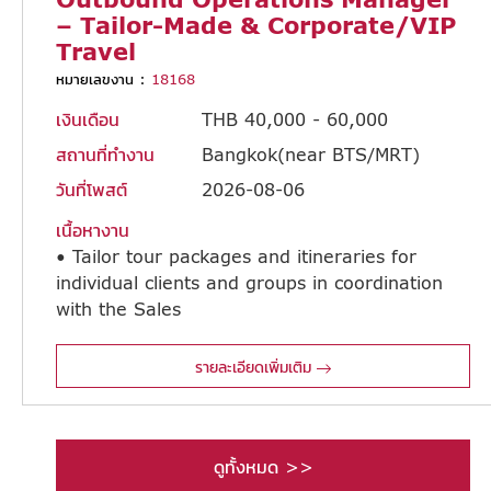
– Tailor-Made & Corporate/VIP
Travel
หมายเลขงาน :
18168
เงินเดือน
THB 40,000 - 60,000
สถานที่ทำงาน
Bangkok(near BTS/MRT)
วันที่โพสต์
2026-08-06
เนื้อหางาน
• Tailor tour packages and itineraries for
individual clients and groups in coordination
with the Sales
Department, taking into account mobility and specific member interests to provide high-level customization. • Design and plan trip itineraries tailored for premium and exclusive travel experiences. • Contact and negotiate with land operators, hotels, and suppliers to secure the best rates. • Calculate costs and prepare detailed cost breakdowns for tour programs. • Modify itineraries and pricing against customer requirements and budget constraints in coordination with the Sales Department. • Handle all group-related bookings, including hotel reservations, land operators, and supplier arrangements. • Coordinate with the Accounting Department to ensure timely supplier payments. • Oversee all travel preparation details, including travel booklets, tour leader documentation, advance money, and travel kits. • Brief and coordinate with tour leaders regarding schedules, destination details, and specific group needs to ensure tours are properly staffed and managed. • Provide real-time operational support to tour leaders during active trips. • Collect and evaluate feedback from tour leaders and the Sales Department following the completion of each group tour. • Address and resolve any service-level or standard issues with hotels and suppliers. • Prepare post-trip costing reports and submit them to the Accounting Department.
รายละเอียดเพิ่มเติม
ดูทั้งหมด >>