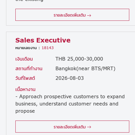
client to facilitate routine work proceedings/sales amount Building good relationship with the client. Coordinates with the internal members in the company to produce intended output for the client Attends business meeting to facilitate sales activities as required Takes up responsibility as a Project Manager as required Understand internal production workflow to a certain extent Serve as the sales point of contact for Japanese and Thai customers. (For Japanese customers, provide support and backup to the primary Japanese sales representative.) Coordinate information sharing and various business matters with internal departments and group companies.
รายละเอียดเพิ่มเติม
Sales Executive
หมายเลขงาน :
18143
เงินเดือน
THB 25,000-30,000
สถานที่ทำงาน
Bangkok(near BTS/MRT)
วันที่โพสต์
2026-08-03
เนื้อหางาน
- Approach prospective customers to expand
business, understand customer needs and
propose
solutions. - Communicate and maintain a good relationship with the client and extend new solution with existing clients. - Responsible for preparing sales materials such as Quotation, Invoice, Contract, etc. and follow up customer payment. - Handle customer questions, inquiries, and complaints. - Handle and follow division target to achieve sales goals. - Report business negotiation activities as designed by organization’s platform - Preparing sales action planning and sales forecast - Coordinate with marketing activities (Seminar, Webinar)
รายละเอียดเพิ่มเติม