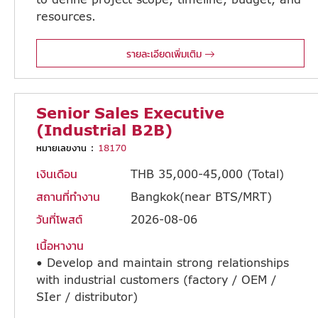
resources.
• Prepare project plans, schedules, milestones, and progress reports. • Support solution design, quotation preparation, and proposal development with technical teams. • Monitor project progress, manage risks, resolve issues, and ensure projects are delivered on time and within budget. • Manage IT implementation projects IT Infrastructure (Network, Server, Cloud) • Ability to provide a wide range of IT services beyond infrastructure, such as website security assessments, AI solutions, IT consulting, and other related services. • Ability to manage projects throughout the entire lifecycle (proposal, quotation, design, implementation, operation, and follow-up) without requiring prior direct experience in every stage.
รายละเอียดเพิ่มเติม
Senior Sales Executive
(Industrial B2B)
หมายเลขงาน :
18170
เงินเดือน
THB 35,000-45,000 (Total)
สถานที่ทำงาน
Bangkok(near BTS/MRT)
วันที่โพสต์
2026-08-06
เนื้อหางาน
• Develop and maintain strong relationships
with industrial customers (factory / OEM /
SIer / distributor)
• Identify and pursue new business opportunities to expand customer base • Provide solution based proposals tailored to customer applications (Cooling Fan / UPS / Motion Systems) • Coordinate closely with internal technical teams, HQ (Japan), and overseas subsidiaries/factories to support product selection, proposal development, and project execution. • Prepare and deliver professional presentations and quotations • Lead negotiation and successfully close sales opportunities • Monitor project progress and ensure high level of customer satisfaction • Support marketing activities including exhibitions, seminars, and lead generation initiatives • Maintain and update sales pipeline and activity through CRM system