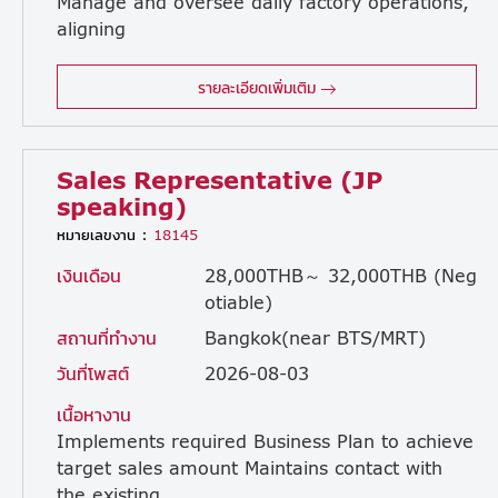
Manage and oversee daily factory operations,
aligning
operational performance with corporate goals to support the Managing Director (MD) in strategic planning and execution. • Quality System Management: Direct and maintain the Quality Management System (QMS), liaise with external certification bodies, and drive continuous improvement initiatives across all operations. • Safety System & Culture: Develop robust safety management systems and foster a proactive safety culture across all departments. • Quality Enhancement & Defect Reduction: Elevate product quality, minimize scrap and defect rates, resolve customer complaints, and implement preventative measures to stop recurrence. • Talent Development & Succession Planning: Coach and mentor Deputy Managers (DM), Managers (MGR), and emerging leaders to build a high-performing team and ensure sustainable organizational growth. • Reporting & Cross-Functional Coordination: Coordinate, lead key meetings, and regularly report operational performance directly to the MD and Japanese General Manager.
รายละเอียดเพิ่มเติม
Sales Representative (JP
speaking)
หมายเลขงาน :
18145
เงินเดือน
28,000THB～ 32,000THB (Neg
otiable)
สถานที่ทำงาน
Bangkok(near BTS/MRT)
วันที่โพสต์
2026-08-03
เนื้อหางาน
Implements required Business Plan to achieve
target sales amount Maintains contact with
the existing