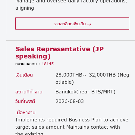
Manage and oversee daily factory operations,
aligning
operational performance with corporate goals to support the Managing Director (MD) in strategic planning and execution. • Quality System Management: Direct and maintain the Quality Management System (QMS), liaise with external certification bodies, and drive continuous improvement initiatives across all operations. • Safety System & Culture: Develop robust safety management systems and foster a proactive safety culture across all departments. • Quality Enhancement & Defect Reduction: Elevate product quality, minimize scrap and defect rates, resolve customer complaints, and implement preventative measures to stop recurrence. • Talent Development & Succession Planning: Coach and mentor Deputy Managers (DM), Managers (MGR), and emerging leaders to build a high-performing team and ensure sustainable organizational growth. • Reporting & Cross-Functional Coordination: Coordinate, lead key meetings, and regularly report operational performance directly to the MD and Japanese General Manager.
รายละเอียดเพิ่มเติม
Sales Representative (JP
speaking)
หมายเลขงาน :
18145
เงินเดือน
28,000THB～ 32,000THB (Neg
otiable)
สถานที่ทำงาน
Bangkok(near BTS/MRT)
วันที่โพสต์
2026-08-03
เนื้อหางาน
Implements required Business Plan to achieve
target sales amount Maintains contact with
the existing