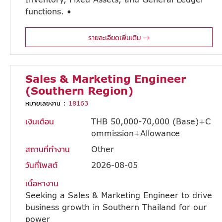
functions. •
Review and approve accounting transaction vouchers, including payment, receive, and journal vouchers. • Verify the accuracy and correctness of all invoices, tax invoices, and receipts. • Review inventory reports and process necessary adjustments within the GL system. • Update and maintain the fixed asset register, ensuring accurate recording o f depreciation in the GL system and fixed assets reports. • Prepare balance sheets and expense reports. • Control outstanding Accounts Receivable and monitor the AR aging report. • Verify book balances and record accrued expenses. •Prepare journal vouchers for adjustments and perform month-end closing in the General Ledger. • Monitor the status of all accounts listed on the balance sheet. • Conduct month-end and year-end closing processes using the SAP system. • Prepare and submit required reports to Headquarters, Internal Audit, and External Audit. • Take responsibility for tax preparation and submissions. • Perform other related tasks as assigned by the Finance & Accounting Manager.
รายละเอียดเพิ่มเติม
Sales & Marketing Engineer
(Southern Region)
หมายเลขงาน :
18163
เงินเดือน
THB 50,000-70,000 (Base)+C
ommission+Allowance
สถานที่ทำงาน
Other
วันที่โพสต์
2026-08-05
เนื้อหางาน
Seeking a Sales & Marketing Engineer to drive
business growth in Southern Thailand for our
power