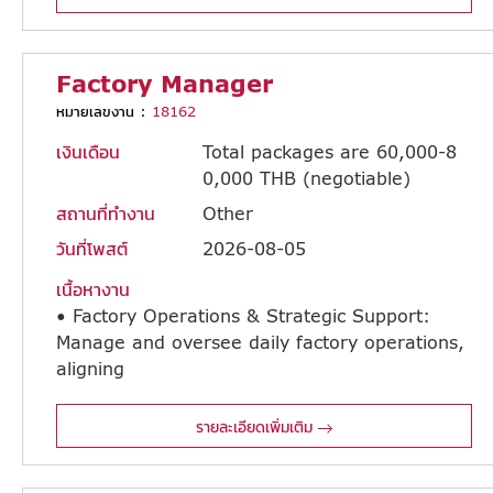
Factory Manager
หมายเลขงาน :
18162
เงินเดือน
Total packages are 60,000-8
0,000 THB (negotiable)
สถานที่ทำงาน
Other
วันที่โพสต์
2026-08-05
เนื้อหางาน
• Factory Operations & Strategic Support:
Manage and oversee daily factory operations,
aligning
operational performance with corporate goals to support the Managing Director (MD) in strategic planning and execution. • Quality System Management: Direct and maintain the Quality Management System (QMS), liaise with external certification bodies, and drive continuous improvement initiatives across all operations. • Safety System & Culture: Develop robust safety management systems and foster a proactive safety culture across all departments. • Quality Enhancement & Defect Reduction: Elevate product quality, minimize scrap and defect rates, resolve customer complaints, and implement preventative measures to stop recurrence. • Talent Development & Succession Planning: Coach and mentor Deputy Managers (DM), Managers (MGR), and emerging leaders to build a high-performing team and ensure sustainable organizational growth. • Reporting & Cross-Functional Coordination: Coordinate, lead key meetings, and regularly report operational performance directly to the MD and Japanese General Manager.
รายละเอียดเพิ่มเติม