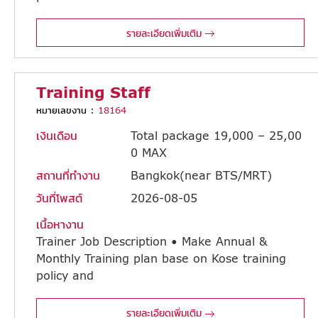
transmission product range (gearboxes, couplings, geared motors, etc.). The ideal candidate will combine engineering expertise with strong sales and marketing skills to identify opportunities, build customer relationships, and expand market presence. [Market Development] • Identify and pursue new business opportunities across industries (manufacturing, cement, steel, power, F&B, chemical, OEMs, etc.). • Conduct market research on customer needs, competitor activities, and emerging trends. [Sales Execution] • Promote and sell gearboxes and gear motors to OEMs, distributors, and end-users. • Deliver technical presentations, product demonstrations, and proposals. • Negotiate contracts, pricing, and terms to achieve sales targets. [Marketing Activities] • Develop and execute campaigns tailored to the Thailand market. • Participate in trade shows, exhibitions, and industry events. • Collaborate with global marketing teams to localize promotional materials. [Customer Relationship Management] • Build and maintain strong relationships with key accounts and distributors. • Provide technical support and after-sales service. • Collect customer feedback to inform product improvements. • Ensure timely quotations aligned with KPIs and lead-time targets. [Reporting & Strategy] • Track sales performance and prepare regular reports. • Submit work orders, weekly/monthly sales reports, expense reports, and timesheets on schedule. • Contribute to strategic planning for market penetration and growth.
รายละเอียดเพิ่มเติม
Training Staff
หมายเลขงาน :
18164
เงินเดือน
Total package 19,000 – 25,00
0 MAX
สถานที่ทำงาน
Bangkok(near BTS/MRT)
วันที่โพสต์
2026-08-05
เนื้อหางาน
Trainer Job Description • Make Annual &
Monthly Training plan base on Kose training
policy and
submit to Manager. • Support Training team when doing all training classes, OJT • Support for monitoring the effectiveness and quality of training programs and track each BC progression and report to manager. • Prepare learning materials, handouts, tools and manuals for training programs and workshops (including translate training document). • Take care of BC “In” and “Out” and report direct to training manager for create new BC training class, while help follow-up new BC within their probation period & assist training manager when making on Kose & Decorte Monthly Reports. • Support beauty manager when organize BC Annual test plan & making instructional program for BC Annual Test. • Others as assigned
รายละเอียดเพิ่มเติม