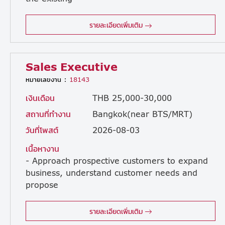
client to facilitate routine work proceedings/sales amount Building good relationship with the client. Coordinates with the internal members in the company to produce intended output for the client Attends business meeting to facilitate sales activities as required Takes up responsibility as a Project Manager as required Understand internal production workflow to a certain extent Serve as the sales point of contact for Japanese and Thai customers. (For Japanese customers, provide support and backup to the primary Japanese sales representative.) Coordinate information sharing and various business matters with internal departments and group companies.
รายละเอียดเพิ่มเติม
Sales Executive
หมายเลขงาน :
18143
เงินเดือน
THB 25,000-30,000
สถานที่ทำงาน
Bangkok(near BTS/MRT)
วันที่โพสต์
2026-08-03
เนื้อหางาน
- Approach prospective customers to expand
business, understand customer needs and
propose
solutions. - Communicate and maintain a good relationship with the client and extend new solution with existing clients. - Responsible for preparing sales materials such as Quotation, Invoice, Contract, etc. and follow up customer payment. - Handle customer questions, inquiries, and complaints. - Handle and follow division target to achieve sales goals. - Report business negotiation activities as designed by organization’s platform - Preparing sales action planning and sales forecast - Coordinate with marketing activities (Seminar, Webinar)
รายละเอียดเพิ่มเติม