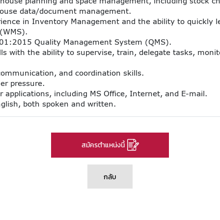
ehouse planning and space management, including stock che
rehouse data/document management.
nce in Inventory Management and the ability to quickly l
 (WMS).
01:2015 Quality Management System (QMS).
ls with the ability to supervise, train, delegate tasks, mon
ommunication, and coordination skills.
er pressure.
 applications, including MS Office, Internet, and E-mail.
ish, both spoken and written.
สมัครตำแหน่งนี้
กลับ