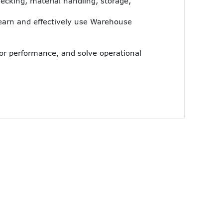
cking, material handling, storage,
earn and effectively use Warehouse
itor performance, and solve operational