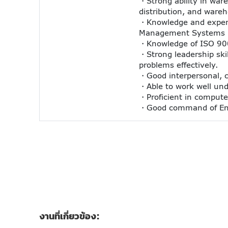
・Strong ability in war
distribution, and wa
・Knowledge and experie
Management Systems
・Knowledge of ISO 90
・Strong leadership skil
problems effectively.
・Good interpersonal, c
・Able to work well und
・Proficient in computer
・Good command of Engl
งานที่เกี่ยวข้อง: