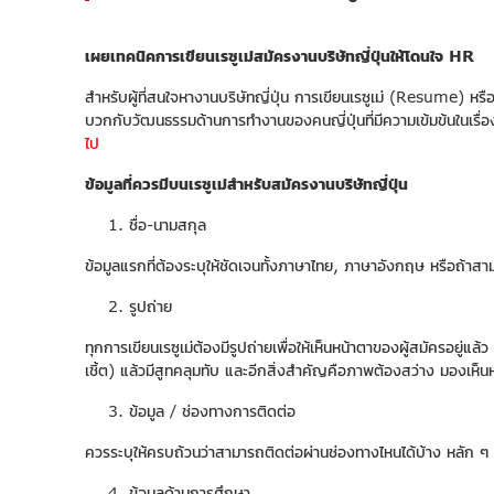
เผยเทคนิคการเขียนเรซูเม่สมัครงานบริษัทญี่ปุ่นให้โดนใจ
HR
สำหรับผู้ที่สนใจหางานบริษัทญี่ปุ่น การเขียนเรซูเม่ (Resume) หรื
บวกกับวัฒนธรรมด้านการทำงานของคนญี่ปุ่นที่มีความเข้มข้นในเรื่อ
ไป
ข้อมูลที่ควรมีบนเรซูเม่สำหรับสมัครงานบริษัทญี่ปุ่น
ชื่อ-นามสกุล
ข้อมูลแรกที่ต้องระบุให้ชัดเจนทั้งภาษาไทย, ภาษาอังกฤษ หรือถ้าสามา
รูปถ่าย
ทุกการเขียนเรซูเม่ต้องมีรูปถ่ายเพื่อให้เห็นหน้าตาของผู้สมัครอยู่แล
เชิ้ต) แล้วมีสูทคลุมทับ และอีกสิ่งสำคัญคือภาพต้องสว่าง มองเห็
ข้อมูล / ช่องทางการติดต่อ
ควรระบุให้ครบถ้วนว่าสามารถติดต่อผ่านช่องทางไหนได้บ้าง หลัก ๆ ที่คว
ข้อมูลด้านการศึกษา