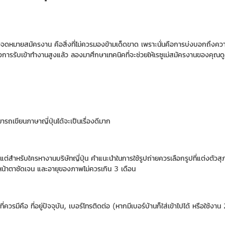
อจดหมายสมัครงาน คือสิ่งที่ไม่ควรมองข้ามเด็ดขาด เพราะนั่นคือการบ่งบอกถึงความตั
งการรับเข้าทำงานสูงแล้ว ลองมาศึกษาเทคนิคที่จะช่วยให้เรซูเม่สมัครงานของคุณด
รถเขียนภาษาญี่ปุ่นได้จะเป็นเรื่องดีมาก
้ว แต่สำหรับใครหางานบริษัทญี่ปุ่น คำแนะนำในการใช้รูปถ่ายควรเลือกรูปที่แต่งตัวสุภา
นหน้าตาชัดเจน และอายุของภาพไม่ควรเกิน 3 เดือน
รมีคือ ที่อยู่ปัจจุบัน, เบอร์โทรติดต่อ (หากมีเบอร์บ้านก็ใส่เข้าไปได้ หรือใช้งาน 