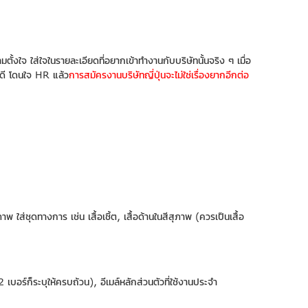
้งใจ ใส่ใจในรายละเอียดที่อยากเข้าทำงานกับบริษัทนั้นจริง ๆ เมื่อ
ูดี โดนใจ HR แล้ว
การสมัครงานบริษัทญี่ปุ่นจะไม่ใช่เรื่องยากอีกต่อ
พ ใส่ชุดทางการ เช่น เสื้อเชิ้ต, เสื้อด้านในสีสุภาพ (ควรเป็นเสื้อ
2 เบอร์ก็ระบุให้ครบถ้วน), อีเมล์หลักส่วนตัวที่ใช้งานประจำ