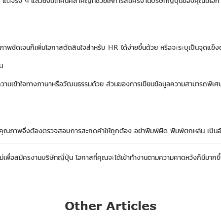
ี่ปุ่น แต่จริง ๆ แล้วยังมีเทคนิคสำคัญที่ช่วยให้การสมัครงานบริษัทญี่ปุ่นของคุณม
าพชัดเจนก็เพิ่มโอกาสตัดสินใจสำหรับ HR ได้ง่ายขึ้นด้วย หรือจะระบุเป็นจุดแข็งขอ
น
นด้านความเข้าใจทางภาษาหรือวัฒนธรรมด้วย ส่วนของการเขียนข้อมูลความสามารถพิเศษ
ี่มีคุณภาพจึงต้องตรวจสอบการสะกดคำให้ถูกต้อง อย่าพิมพ์ผิด พิมพ์ตกหล่น เป็นอั
เรซูเม่เพื่อสมัครงานบริษัทญี่ปุ่น โอกาสที่คุณจะได้เข้าทำงานตามความคาดหวังก็มีม
Other Articles