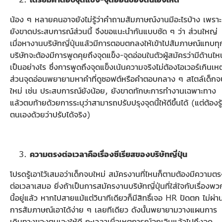
น้อง ๆ หลายคนอาจยังไม่รู้ว่าคำถามสัมภาษณ์งานมีอะไรบ้าง เพราะ
ยังขาดประสบการณ์ส่วนนี้ จึงขอแนะนำกันแบบชัด ๆ ว่า ส่วนใหญ่
เมื่อหางานบริษัทญี่ปุ่นแล้วมีการตอบตกลงให้เข้าไปสัมภาษณ์แทบทุ
บริษัทจะต้องมีการพูดคุยถึงจุดแข็ง-จุดอ่อนในตัวผู้สมัครว่ามีด้านไห
เป็นอย่างไร ซึ่งการพูดถึงจุดแข็งเน้นความจริงไม่ต้องโอเวอร์เกินเหต
ส่วนจุดอ่อนพยายามหาคำที่ดูซอฟต์หรือคำตอบกลาง ๆ สไตล์เด็กจ
ใหม่ เช่น ประสบการณ์ยังน้อย, ยังขาดทักษะการทำงานเฉพาะทาง
แล้วตบท้ายด้วยการระบุว่าสามารถปรับปรุงจุดนี้ให้ดีขึ้นได้ (แต่ต้องรู้
ตนเองด้วยว่าปรับได้จริง)
ความตรงต่อเวลาคือเรื่องซีเรียสของบริษัทญี่ปุ่น
โปรดรู้เอาไว้เสมอว่าเด็กจบใหม่ สมัครงานที่ไหนก็ตามต้องมีความต
ต่อเวลาเสมอ ยิ่งถ้าเป็นการสมัครงานบริษัทญี่ปุ่นที่ใส่ใจกับเรื่องพว
นี้อยู่แล้ว หากไปสายแม้แต่วินาทีเดียวก็มีสิทธิ์เจอ HR ปัดตก ไม่ผ่า
การสัมภาษณ์เอาได้ง่าย ๆ เลยทีเดียว ดังนั้นพยายามวางแผนการ
เดินทางของตนเองให้ดี กะเวลาเผื่อเหตุการณ์ฉุกเฉินแล้วไปถึงจุด