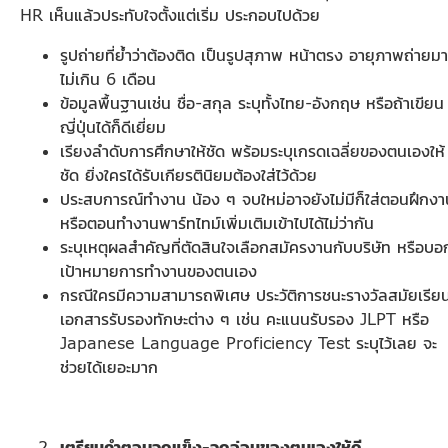
HR เห็นแล้วประทับใจตั้งแต่เริ่ม ประกอบไปด้วย
รูปถ่ายที่ย้ำว่าต้องติด เป็นรูปสุภาพ หน้าตรง อายุภาพถ่ายมา
ไม่เกิน 6 เดือน
ข้อมูลพื้นฐานเช่น ชื่อ-สกุล ระบุทั้งไทย-อังกฤษ หรือถ้าเขียน
ญี่ปุ่นได้ก็ดีเยี่ยม
เรียงลำดับการศึกษาให้ชัด พร้อมระบุเกรดเฉลี่ยของตนเองให้
ชัด ยิ่งใครได้รับเกียรตินิยมต้องใส่ไว้ด้วย
ประสบการณ์ทำงาน น้อง ๆ จบใหม่อาจยังไม่มีก็ใส่ตอนฝึกงา
หรือตอนทำงานพาร์ทไทม์เพิ่มเติมเข้าไปได้ไม่ว่ากัน
ระบุเหตุผลสำคัญที่ตัดสินใจเลือกสมัครงานกับบริษัท หรือบอ
เป้าหมายการทำงานของตนเอง
กรณีใครมีความสามารถพิเศษ ประวัติการชนะรางวัลสมัยเรีย
เอกสารรับรองทักษะต่าง ๆ เช่น คะแนนรับรอง JLPT หรือ
Japanese Language Proficiency Test ระบุไว้เลย จะ
ช่วยได้เยอะมาก
เตรียมคำตอบจุดแข็ง-จุดอ่อนของตนเองให้ดี