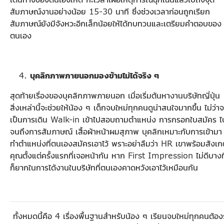
สัมภาษณ์งานอย่างน้อย 15-30 นาที ซึ่งช่วงเวลาก่อนถูกเรียก
สัมภาษณ์ยังมีจังหวะอีกเล็กน้อยให้ได้ทบทวนและเตรียมคำตอบของ
ตนเอง
บุคลิกภาพภายนอกมองข้ามไม่ได้จริง ๆ
สุดท้ายเรื่องของบุคลิกภาพภายนอก เมื่อเริ่มต้นหางานบริษัทญี่ปุ่น
สิ่งเหล่านี้จะช่วยให้น้อง ๆ เด็กจบใหม่ทุกคนดูน่าสนใจมากขึ้น ไม่ว่าจ
เป็นการเดิน Walk-in เข้าไปสอบถามตำแหน่ง การกรอกใบสมัคร ไ
จนถึงการสัมภาษณ์ เสื้อผ้าหน้าผมสุภาพ บุคลิกเหมาะกับการเข้ามา
ทำตำแหน่งที่ตนเองสมัครเอาไว้ พราะอย่าลืมว่า HR เขาพร้อมสังเก
คุณตั้งแต่ครั้งแรกที่เจอหน้ากัน หาก First Impression ไม่ดีบางท
ก็ยากในการได้งานในบริษัทที่ตนเองคาดหวังเอาไว้เหมือนกัน
ทั้งหมดนี้คือ 4 เรื่องพื้นฐานสำหรับน้อง ๆ เรียนจบใหม่ทุกคนต้องรู