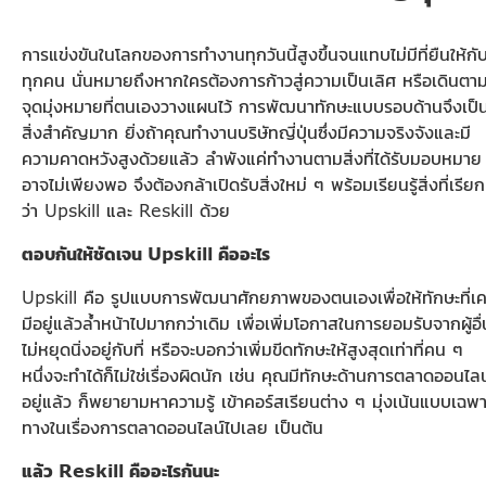
การแข่งขันในโลกของการทำงานทุกวันนี้สูงขึ้นจนแทบไม่มีที่ยืนให้กั
ทุกคน นั่นหมายถึงหากใครต้องการก้าวสู่ความเป็นเลิศ หรือเดินตา
จุดมุ่งหมายที่ตนเองวางแผนไว้ การพัฒนาทักษะแบบรอบด้านจึงเป็
สิ่งสำคัญมาก ยิ่งถ้าคุณทำงานบริษัทญี่ปุ่นซึ่งมีความจริงจังและมี
ความคาดหวังสูงด้วยแล้ว ลำพังแค่ทำงานตามสิ่งที่ได้รับมอบหมาย
อาจไม่เพียงพอ จึงต้องกล้าเปิดรับสิ่งใหม่ ๆ พร้อมเรียนรู้สิ่งที่เรียก
ว่า Upskill และ Reskill ด้วย
ตอบกันให้ชัดเจน
Upskill
คืออะไร
Upskill คือ รูปแบบการพัฒนาศักยภาพของตนเองเพื่อให้ทักษะที่เ
มีอยู่แล้วล้ำหน้าไปมากกว่าเดิม เพื่อเพิ่มโอกาสในการยอมรับจากผู้อื่
ไม่หยุดนิ่งอยู่กับที่ หรือจะบอกว่าเพิ่มขีดทักษะให้สูงสุดเท่าที่คน ๆ
หนึ่งจะทำได้ก็ไม่ใช่เรื่องผิดนัก เช่น คุณมีทักษะด้านการตลาดออนไลน
อยู่แล้ว ก็พยายามหาความรู้ เข้าคอร์สเรียนต่าง ๆ มุ่งเน้นแบบเฉพา
ทางในเรื่องการตลาดออนไลน์ไปเลย เป็นต้น
แล้ว
Reskill
คืออะไรกันนะ