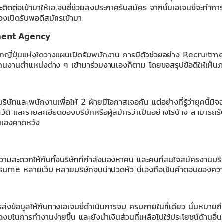
ิดต่อเข้ามาให้เอเจนซี่ช่วยลงประกาศรับสมัคร จากนั้นเอเจนซี่จะทำการส
่วงเปิดรับพอดีสมัครเข้ามา
ment Agency
ริษัทญี่ปุ่นแห่งใดวางแผนเปิดรับพนักงาน การมีตัวช่วยอย่าง Recruit
คนงานตำแหน่งต่าง ๆ เข้ามาร่วมงานเองก็ตาม โดยขอสรุปข้อดีให้เห็นภาพ
ิษัทและพนักงานเพื่อให้ 2 ฝ่ายมีโอกาสเจอกัน แต่อย่างที่รู้ว่ายุคนี้มิ
ัติ และรายละเอียดของบริษัทหรือผู้สมัครว่าเป็นอย่างไรบ้าง สามารถรับเ
ตนเองคาดหวัง
ความสะดวกให้กับทั้งบริษัทที่กำลังมองหาคน และคนที่สนใจสมัครงานบริษั
sume หลายเว็บ หลายบริษัทจนน่าปวดหัว นี่เองถือเป็นคำตอบของควา
้อมูลให้กับทางเอเจนซี่ดำเนินการจบ ครบภายในที่เดียว นั่นหมายถึงทั้
งบในการทำงานง่ายขึ้น และยังนำเงินส่วนที่เหลือไปใช้ประโยชน์ด้านอ