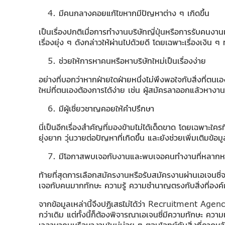
มีคนกลางคอยแก้ไขหากมีปัญหาต่าง ๆ เกิดขึ้น
เป็นเรื่องปกติเมื่อการทำงานบริษัทญี่ปุ่นหรือการรับคนงา
เรื่องยุ่ง ๆ ดังกล่าวให้ผ่านไปด้วยดี โดยเฉพาะเรื่องเงิน ๆ
ช่วยให้การหาคนหรือหาบริษัทใหม่เป็นเรื่องง่าย
อย่างที่บอกว่าหากฝ่ายใดฝ่ายหนึ่งไม่พึงพอใจกับสิ่งที่ตน
ใหม่ที่ตนเองต้องการได้ง่าย เช่น ผู้สมัครลาออกแล้วหางาน
มีผู้เชี่ยวชาญคอยให้คำปรึกษา
นี่เป็นอีกเรื่องสำคัญที่มองข้ามไม่ได้เด็ดขาด โดยเฉพาะใ
ยุ่งยาก วุ่นวายต่อปัญหาที่เกิดขึ้น และยังช่วยเพิ่มเติมข้
มีโอกาสพบเจอกับงานและพบเจอคนทำงานที่หลาก
ท้ายที่สุดการเลือกสมัครงานหรือรับสมัครงานผ่านเอเจนซี
เจอกับคนมากทักษะ ความรู้ ความชำนาญตรงกับสิ่งที่องค์
จากข้อมูลเหล่านี้จึงปฏิเสธไม่ได้ว่า Recruitment Agency 
กว่าเดิม แต่ทั้งนี้ก็ต้องพิจารณาเอเจนซี่มีความทักษะ ความ
เวลาหาคนหรือหางานใหม่บ่อย ๆ ตอบโจทย์กับสิ่งที่คาดหวัง