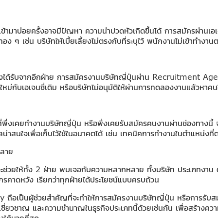
นเข้ามาบ่อยครั้งอาจมีปัญหา ความน่าปวดหัวเกิดขึ้นได้ การสมัครผ่านเอ
 ทอง ๆ เช่น บริษัทให้เบี้ยเลี้ยงไม่ตรงกับที่ระบุไว้ พนักงานไม่เข้าทำงา
เองได้รับจากอีกฝ่าย การสมัครงานบริษัทญี่ปุ่นผ่าน Recruitment Agenc
ใหม่กับเอเจนซี่เดิม หรือบริษัทไม่อนุมัติให้ผ่านการทดลองงานแล้วหาคนใ
ครที่พึ่งเคยทำงานบริษัทญี่ปุ่น หรือพึ่งเคยรับสมัครคนงานผ่านช่องทาง
อมูลน่าสนใจเพื่อเก็บไว้ใช้ในอนาคตได้ เช่น เทคนิคการทำงานในตำแหน่งที
หลาย
่จะช่วยให้ทั้ง 2 ฝ่าย พบเจอกับความหลากหลาย ทั้งบริษัท ประเภทงาน
กรคาดหวัง เรียกว่าทุกฝ่ายได้ประโยชน์แบบครบถ้วน
ถือเป็นผู้ช่วยสำคัญที่จะทำให้การสมัครงานบริษัทญี่ปุ่น หรือการรับสมั
เชี่ยวชาญ และความชำนาญในธุรกิจประเภทนี้ด้วยเช่นกัน เพื่อสร้างความมั่น
ได้มากที่สุด