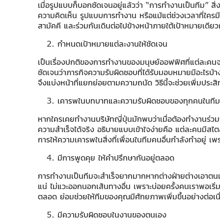
เมื่อรูปแบบก็บอกชัดเจนอยู่แล้วว่า “การทำงานเป็นทีม” ส
ความคิดเห็น รูปแบบการทำงาน หรือแม้แต่ช่วงเวลาที่ใครมีป
สามัคคี และร่วมกันเดินต่อไปข้างหน้าภายใต้เป้าหมายเดียว
กำหนดเป้าหมายแต่ละงานให้ชัดเจน
เป็นเรื่องปกติของการทำงานของมนุษย์ออฟฟิศที่แต่ละคนจะ
ชัดเจนว่าภารกิจความรับผิดชอบที่ได้รับมอบหมายมีอะไรบ้
จึงแบ่งหน้าที่แยกย่อยตามความถนัด วิธีนี้จะช่วยเพิ่มประส
เคารพในบทบาทและความรับผิดชอบของทุกคนในทีม
หากใครเคยทำงานบริษัทญี่ปุ่นมักพบว่าเมื่อต้องทำงานร่วมกั
ความสำเร็จได้จริง อธิบายแบบเข้าใจง่ายคือ แต่ละคนมีสไตล
การให้ความเคารพในสิ่งที่เพื่อนในทีมคนอื่นกำลังทำอยู่ เพ
มีการพูดคุย ให้คำปรึกษากันอยู่ตลอด
การทำงานเป็นทีมจะสำเร็จยากมากหากต่างฝ่ายต่างเอาตนเอ
แน่ ไม่แวะออกนอกเส้นทางอื่น เพราะบ่อยครั้งคนเราพอเริ่
ตลอด ย่อมช่วยให้ทีมของคุณมีศักยภาพเพิ่มขึ้นอย่างต่อเนื
มีความรับผิดชอบในงานของตนเอง