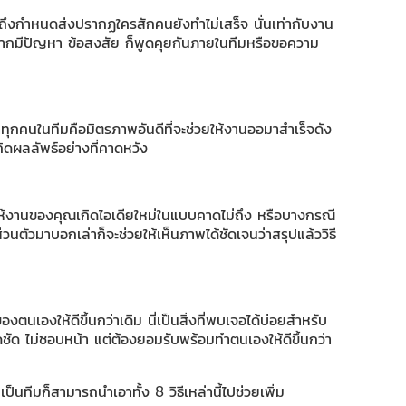
พอถึงกำหนดส่งปรากฏใครสักคนยังทำไม่เสร็จ นั่นเท่ากับงาน
หากมีปัญหา ข้อสงสัย ก็พูดคุยกันภายในทีมหรือขอความ
่าทุกคนในทีมคือมิตรภาพอันดีที่จะช่วยให้งานออมาสำเร็จดัง
กิดผลลัพธ์อย่างที่คาดหวัง
ยให้งานของคุณเกิดไอเดียใหม่ในแบบคาดไม่ถึง หรือบางกรณี
ัวมาบอกเล่าก็จะช่วยให้เห็นภาพได้ชัดเจนว่าสรุปแล้ววิธี
เองให้ดีขึ้นกว่าเดิม นี่เป็นสิ่งที่พบเจอได้บ่อยสำหรับ
ชัด ไม่ชอบหน้า แต่ต้องยอมรับพร้อมทำตนเองให้ดีขึ้นกว่า
็นทีมก็สามารถนำเอาทั้ง 8 วิธีเหล่านี้ไปช่วยเพิ่ม