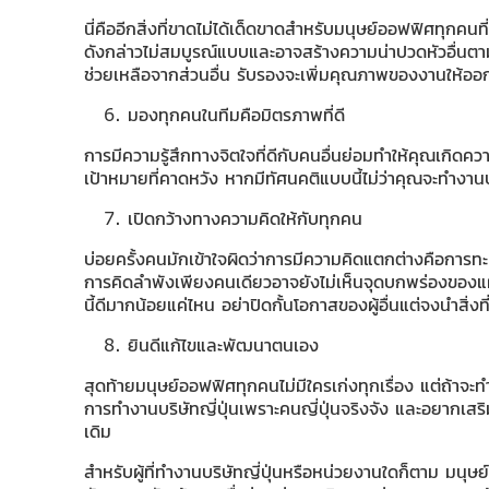
นี่คืออีกสิ่งที่ขาดไม่ได้เด็ดขาดสำหรับมนุษย์ออฟฟิศทุกค
ดังกล่าวไม่สมบูรณ์แบบและอาจสร้างความน่าปวดหัวอื่นตา
ช่วยเหลือจากส่วนอื่น รับรองจะเพิ่มคุณภาพของงานให้ออก
มองทุกคนในทีมคือมิตรภาพที่ดี
การมีความรู้สึกทางจิตใจที่ดีกับคนอื่นย่อมทำให้คุณเกิดคว
เป้าหมายที่คาดหวัง หากมีทัศนคติแบบนี้ไม่ว่าคุณจะทำงานบริ
เปิดกว้างทางความคิดให้กับทุกคน
บ่อยครั้งคนมักเข้าใจผิดว่าการมีความคิดแตกต่างคือการทะ
การคิดลำพังเพียงคนเดียวอาจยังไม่เห็นจุดบกพร่องของแผนด
นี้ดีมากน้อยแค่ไหน อย่าปิดกั้นโอกาสของผู้อื่นแต่จงนำสิ่ง
ยินดีแก้ไขและพัฒนาตนเอง
สุดท้ายมนุษย์ออฟฟิศทุกคนไม่มีใครเก่งทุกเรื่อง แต่ถ้าจะ
การทำงานบริษัทญี่ปุ่นเพราะคนญี่ปุ่นจริงจัง และอยากเส
เดิม
สำหรับผู้ที่ทำงานบริษัทญี่ปุ่นหรือหน่วยงานใดก็ตาม มนุษย์