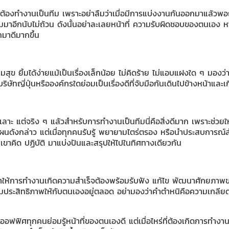
นที่ต้องทำงานเป็นทีม เพราะอย่าลืมว่าเมื่อมีการแบ่งงานกันออกมาแล้ว
มมาอีกนับไม่ถ้วน ดังนั้นอย่าละเลยหน้าที่ ความรับผิดชอบของตนเอง 
มาดีมากขึ้น
ามสุข ยิ้มได้ง่ายแม้เป็นเรื่องเล็กน้อย ไม่คิดร้าย ไม่แอบแฝงใด ๆ มองว
ษัทญี่ปุ่นหรือองค์กรใดย่อมเป็นเรื่องดีที่จับมือกันเดินไปข้างหน้าและเ
เลาะ แต่จริง ๆ แล้วสำหรับการทำงานเป็นทีมนี่คือสิ่งดีมาก เพราะช่ว
ังกล่าว แต่เมื่อทุกคนรับรู้ พยายามไตร่ตรอง หรือนำประสบการณ์ส่วนต
ที่เขาคิด ปฏิบัติ มาแบ่งปันและสรุปให้ไปในทิศทางเดียวกัน
ทำให้การทำงานเกิดความสำเร็จต้องพร้อมรับฟัง แก้ไข พัฒนาศักยภาพของตน
ริมประสิทธิภาพให้กับตนเองอยู่ตลอด อย่ามองว่าคำตำหนิคือความเกลียด
ออฟฟิศทุกคนย่อมรู้หน้าที่ของตนเองดี แต่เมื่อไหร่ที่ต้องเกิดการทำงานเป