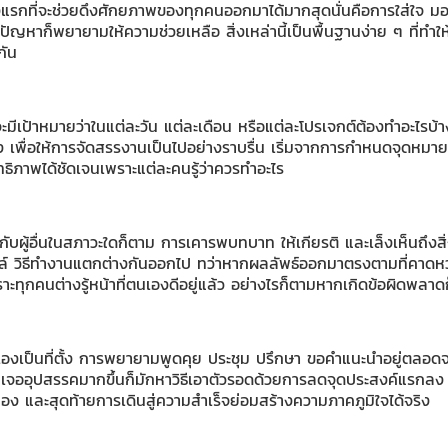
ิ่งแรกที่จะช่วยดึงศักยภาพของทุกคนออกมาได้มากสุดนั่นคือการใส่ใจ ม
ัญหาก็พยายามให้ความช่วยเหลือ สิ่งเหล่านี้เป็นพื้นฐานง่าย ๆ ที่ทำใ
กัน
มีเป้าหมายว่าในแต่ละวัน แต่ละเดือน หรือแต่ละโปรเจกต์ต้องทำอะไรบ้
าง เพื่อให้การจัดสรรงานเป็นไปอย่างราบรื่น เริ่มจากการกำหนดจุดหมา
ิทธิภาพได้ชัดเจนเพราะแต่ละคนรู้ว่าควรทำอะไร
บผู้อื่นในสภาวะใดก็ตาม การเคารพบทบาท ให้เกียรติ และเล็งเห็นถึงสิ่งท
์ วิธีทำงานแตกต่างกันออกไป ทว่าหากผลลัพธ์ออกมาตรงตามที่คาดหวังก็ไ
ราะทุกคนต่างรู้หน้าที่ตนเองดีอยู่แล้ว อย่างไรก็ตามหากเกิดข้อผิดพลาด
งเป็นที่ตั้ง การพยายามพูดคุย ประชุม ปรึกษา ขอคำแนะนำอยู่ตลอดจะ
มเจออุปสรรคมากขึ้นก็มักหาวิธีเอาตัวรอดด้วยการลดจุดประสงค์แรกลง แ
่อง และสุดท้ายการเดินสู่ความสำเร็จย่อมสร้างความภาคภูมิใจได้จริง