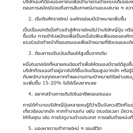
บริษัทเองก็ต้องมองหาคนเพื่อเข้ามาแทนตำแหน่งเดิมของพน
ตอนการสมัครไปจนถึงการสัมภาษณ์งานแบบสบาย ๆ ความใฝ่ฝัน
เริ่มต้นศักราชใหม่ องค์กรย่อมมีเป้าหมายเพิ่มขึ้น
เป็นเรื่องปกติเมื่อก้าวเข้าสู่ศักราชใหม่ไม่ว่าบริษัทญี่ป
ขึ้นจริง การเข้าไปสมัครเพื่อเป็นหนึ่งในฟันเฟืองขององค์กร
แรงร่วมใจทำหน้าที่ของตนเองเพื่อเป้าหมายที่ชัดเจนและเดิ
ต้องการปรับเงินเดือนให้สูงขึ้นจากเดิม
หนึ่งในเทคนิคที่หลายคนนิยมทำเพื่อให้ตนเองมีรายได้สูงขึ้นน
บริษัทที่ตนเองทำอยู่อาจไม่ได้ขึ้นเงินเดือนสูงมากนัก หรือ
กับพนักงานทุกคนหากทำผลงานตามเป้าหมายได้อย่างสมบูรณ์แ
จะเพิ่มขึ้น 15-20% ไม่ใช่เรื่องยากเลย
อยากสร้างการเติบโตในอาชีพของตนเอง
การได้ทำงานบริษัทญี่ปุ่นหลายคนรู้ดีว่าเป็นจังหวะชีวิตที่
เกี่ยวข้องมากนัก หากทำงานเก่ง ขยัน ตรงต่อเวลา มีความรั
ให้กับคุณ เช่น การไปดูงานต่างประเทศ การขยับตำแหน่งที่สู
มองหาความท้าทายใหม่ ๆ ของชีวิต