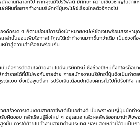
ักงานที่ลาอกไป หากคุณมีโปรไฟลดี มีทักษะ ความเชี่ยวชาญในตำแหน่งด
ที่อยากทำงานบริษัทญี่ปุ่นจะไม่ใช่เรื่องไกลตัวอีกต่อไป
ุ่น หรือองค์กรใด ๆ ก็ตามย่อมมีการตั้งเป้าหมายใหม่ให้ชัดเจนพร้อมสรรหา
เหล่านั้นย่อมเพิ่มโอกาสให้คุณได้เข้าทำงานมากขึ้นกว่าเดิม เป็นช่วงที่อ
นหน้าสู่ความสำเร็จไปพร้อมกัน
ั่นคือการตัดสินใจย้ายงานไปยังบริษัทใหม่ ซึ่งช่วงปีใหม่ทั้งทีใครก็อยาก
รู้สึกว่ารายได้ที่มีไม่พอกับรายจ่าย การสมัครงานบริษัทญี่ปุ่นจึงเป็นคำ
บบ ยิ่งเมื่อพูดถึงการปรับเงินเดือนปกติองค์กรทั่วไปก็ปรับให้จากเ
จะช่วยสร้างการเติบโตในสายอาชีพได้เป็นอย่างดี นั่นเพราะคนญี่ปุ่นมักทำง
บผิดชอบ กล้าเรียนรู้สิ่งใหม่ ๆ อยู่เสมอ แล้วผลลัพธ์ออกมาน่าพึงพอใจก
งขึ้น การได้ย้ายไปทำงานสาขาต่างประเทศ ฯลฯ สิ่งเหล่านี้ล้วนเป็นการเต