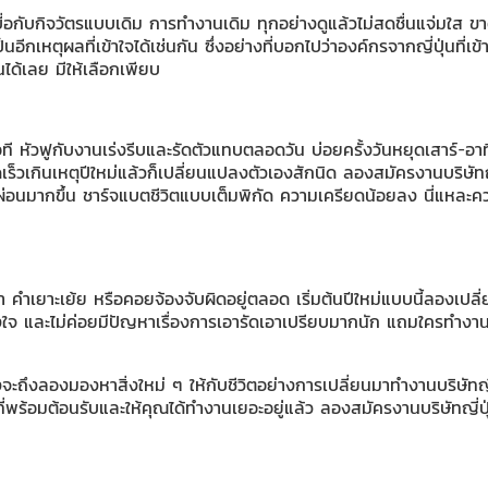
เบื่อกับกิจวัตรแบบเดิม การทำงานเดิม ทุกอย่างดูแล้วไม่สดชื่นแจ่มใ
ีกเหตุผลที่เข้าใจได้เช่นกัน ซึ่งอย่างที่บอกไปว่าองค์กรจากญี่ปุ่นที่
ด้เลย มีให้เลือกเพียบ
ับโอที หัวฟูกับงานเร่งรีบและรัดตัวแทบตลอดวัน บ่อยครั้งวันหยุดเสาร์
มดเร็วเกินเหตุปีใหม่แล้วก็เปลี่ยนแปลงตัวเองสักนิด ลองสมัครงานบริษัทญ
พักผ่อนมากขึ้น ชาร์จแบตชีวิตแบบเต็มพิกัด ความเครียดน้อยลง นี่แหละ
 คำเยาะเย้ย หรือคอยจ้องจับผิดอยู่ตลอด เริ่มต้นปีใหม่แบบนี้ลองเปลี่ย
ริงใจ และไม่ค่อยมีปัญหาเรื่องการเอารัดเอาเปรียบมากนัก แถมใครทำ
ลังจะถึงลองมองหาสิ่งใหม่ ๆ ให้กับชีวิตอย่างการเปลี่ยนมาทำงานบริษัทญี
่นที่พร้อมต้อนรับและให้คุณได้ทำงานเยอะอยู่แล้ว ลองสมัครงานบริษัทญี่ป