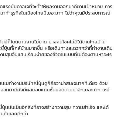
ส ขาดแรงบันดาลใจที่จะทำให้ผลงานออกมาดีตามเป้าหมาย การ
เข้ามาทำธุรกิจในเมืองไทยมีเยอะมาก ไม่ว่าคุณมีประสบการณ์
-อาทิตย์ก็โดนตามงานไม่ขาด บางคนโชคไม่ดีได้งานไกลบ้าน
ี่ปุ่นที่ใกล้บ้านมากขึ้น หรือเดินทางสะดวกกว่าที่ทำงานเดิม
ความสุขอันแสนเรียบง่ายของชีวิตในแบบที่ไม่ต้องตามหาอะไร
นไปทำงานบริษัทญี่ปุ่นดูก็ถือว่าน่าสนใจมากทีเดียว ด้วย
งานออกมาดียังมีผลตอบแทนชั้นยอดตามมาอีกเยอะมาก เซย์
่ปุ่นนับเป็นอีกสิ่งที่อาจสร้างความสุข ความสำเร็จ และได้
ุ่นกันเลยดีกว่า