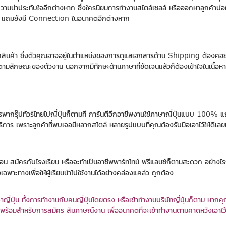
ดความน่าประทับใจอีกต่างหาก ซึ่งใครนิยมการทำงานสไตล์เซลล์ หรือออกหาลูกค้าบ่อย
สูงตาม แถมยังมี Connection ในอนาคตอีกต่างหาก
กสินค้า ซึ่งตัวคุณอาจอยู่ในตำแหน่งของการดูแลเอกสารด้าน Shipping ต้องคอยติดต
 ตามลักษณะของตัวงาน นอกจากมีทักษะด้านภาษาที่ชัดเจนแล้วก็ต้องเข้าใจในเนื้อห
ือการพากรุ๊ปทัวร์ไทยไปญี่ปุ่นก็ตามที การันตีอีกอาชีพงานใช้ภาษาญี่ปุ่นแบบ 100% 
ริการ เพราะลูกค้าที่พบเจอมีหลากสไตล์ หลายรูปแบบที่คุณต้องรับมือเอาไว้ให้ดีเลย
น สมัครกับโรงเรียน หรือจะทำเป็นอาชีพพาร์ทไทม์ ฟรีแลนซ์ก็ตามสะดวก อย่างไรก็
งเฉพาะทางเพื่อให้ผู้เรียนนำไปใช้งานได้อย่างคล่องแคล่ว ถูกต้อง
าญี่ปุ่น ทั้งการทำงานกับคนญี่ปุ่นโดยตรง หรือเข้าทำงานบริษัทญี่ปุ่นก็ตาม หากคุณ
พร้อมสำหรับการสมัคร สัมภาษณ์งาน เพื่ออนาคตที่จะเข้าทำงานตามคาดหวังเอาไว