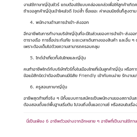
งานใช้ภาษาญี่ปุ่นชัวร์ แถมต้องใช้แบบคล่องแคล่วเพื่อให้ลูกค้าเกิ
ถ้าเจอลูกค้าญี่ปุ่นเจ้าไหนใจดี ใจปล้ำ ซื้อเยอะ ค่าคอมมิชชั่นก็
พนักงานด้านการนำเข้า-ส่งออก
อีกอาชีพในการทำงานบริษัทญี่ปุ่นที่จะมีในส่วนของการนำเข้า-ส่งออ
ตารางเรือ การซื้อประกันภัย ระยะเวลาเดินทางของสินค้า และอื่น ๆ
เพราะต้องเต็มไปด้วยความสามารถครอบคลุม
ไกด์นำเที่ยวทั้งในไทยและญี่ปุ่น
คนทำอาชีพไกด์กับบริษัททัวร์ทั้งในเมืองไทยที่เน้นลูกค้าญี่ปุ่น หร
ข้อแม้สักนิดว่าต้องเป็นคนมีนิสัย Friendly เข้ากับคนง่าย รักงานบ
ครูสอนภาษาญี่ปุ่น
อาชีพสุดท้ายที่จริง ๆ มีทั้งแบบการสมัครเป็นพนักงานของสถาบันสอ
ต้องสอนตั้งแต่พื้นฐานเริ่มต้น ไปจนถึงขั้นแอดวานซ์ หรือสอนในเรื่อ
นี่เป็นเพียง 6 อาชีพตัวอย่างจากอีกหลาย ๆ อาชีพที่เป็นงานใช้ภาษ