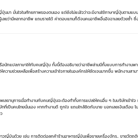
กญี่ปุ่นมา มั่นใจในศักยภาพของตนเอง แต่ยังไม่แน่ใจว่าจะมีงานใช้ภาษาญี่ปุ่นตามแบ
้เลยว่ามีหลากอาชีพ แถมรายได้ ค่าตอบแทนก็ดีจนคนอาชีพอื่นอิจฉาเลยด้วยซ้ำ ซึ่งนี
าม หรือนักแปลภาษาให้กับคนญี่ปุ่น ทั้งนี้ต้องอธิบายว่าอาชีพล่ามมีทั้งแบบการทำงาน
าให้ความช่วยเหลือเพื่อสร้างความเข้าใจภายในองค์กรให้ชัดเจนมากขึ้น พนักงานสามา
ชีพเลขานุการเมื่อทำงานกับคนญี่ปุ่นจะต้องทำทั้งการแปลให้คนอื่น ๆ ในบริษัทเข้
ทที่เป็นคนไทยนั่นเอง หากทำงานดี ถูกใจ แถมใกล้ชิดกับนาย บอกเลยเงินเดือน โบนัส
ยว
าวญี่ปุ่นด้วย เช่น การติดต่อลูกค้าร้านอาหารญี่ปุ่นเพื่อขายเครื่องจักร, ขายวัตถุดิ