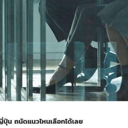
่ปุ่น ถนัดแนวไหนเลือกได้เลย