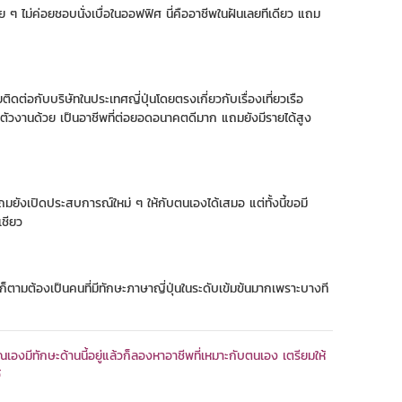
 ๆ ไม่ค่อยชอบนั่งเบื่อในออฟฟิศ นี่คืออาชีพในฝันเลยทีเดียว แถม
่อกับบริษัทในประเทศญี่ปุ่นโดยตรงเกี่ยวกับเรื่องเที่ยวเรือ
าตัวงานด้วย เป็นอาชีพที่ต่อยอดอนาคตดีมาก แถมยังมีรายได้สูง
แถมยังเปิดประสบการณ์ใหม่ ๆ ให้กับตนเองได้เสมอ แต่ทั้งนี้ขอมี
เชียว
ตามต้องเป็นคนที่มีทักษะภาษาญี่ปุ่นในระดับเข้มข้นมากเพราะบางที
เองมีทักษะด้านนี้อยู่แล้วก็ลองหาอาชีพที่เหมาะกับตนเอง เตรียมให้
้