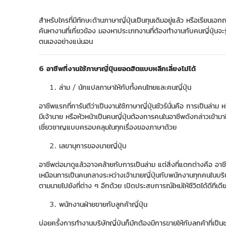
สำหรับใครที่มีทักษะด้านภาษาญี่ปุ่นเป็นทุนเดิมอยู่แล้ว หรือเรียนเอ
ค้นหางานที่เกี่ยวข้อง มองหาประเภทงานที่ต้องทำงานกับคนญี่ปุ่นจะรู
ตนเองอย่างแน่นอน
6 อาชีพที่งานใช้ภาษาญี่ปุ่นยอดฮิตแบบหลีกเลี่ยงไม่ได้
ล่าม / นักแปลภาษาให้กับทั้งคนไทยและคนญี่ปุ่น
อาชีพแรกที่การันตีว่าเป็นงานใช้ภาษาญี่ปุ่นชัวร์นั่นคือ การเป็นล่
มีเจ้านาย หรือหัวหน้าเป็นคนญี่ปุ่นต้องการคนในอาชีพดังกล่าวเข้าม
เชี่ยวชาญแบบครอบคลุมในทุกเรื่องของภาษาด้วย
เลขานุการของนายญี่ปุ่น
อาชีพต่อมาดูแล้วอาจคล้ายกับการเป็นล่าม แต่สิ่งที่แตกต่างคือ อา
เหมือนการเป็นคนกลางระหว่างเจ้านายญี่ปุ่นกับพนักงานทุกคนในบริษั
ตามนายไปยังที่ต่าง ๆ อีกด้วย เปิดประสบการณ์ใหม่ให้ชีวิตได้ดีทีเดี
พนักงานฝ่ายขายกับลูกค้าญี่ปุ่น
บ่อยครั้งการทำงานบริษัทญี่ปุ่นก็มักต้องมีการขายให้กับลูกค้าที่เป็นช