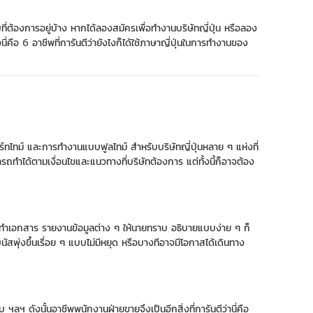
บที่ต้องการอยู่บ้าง หากได้ลองสมัครเพื่อทำงานบริษัทญี่ปุ่น หรือลอง
่คือ 6 อาชีพที่การันตีว่ายังไงก็ได้ใช้ภาษาญี่ปุ่นในการทำงานของ
พาร์ทไทม์ และการทำงานแบบฟูลไทม์ สำหรับบริษัทญี่ปุ่นหลาย ๆ แห่งที่
รถทำได้ตามเงื่อนไขและแนวทางที่บริษัทต้องการ แต่ทั้งนี้ก็อาจต้อง
าใจ ทำเอกสาร รายงานข้อมูลต่าง ๆ ให้นายทราบ อธิบายแบบง่าย ๆ ก็
พุ่งขึ้นเรื่อย ๆ แบบไม่มีหยุด หรือบางทีอาจมีโอกาสได้เดินทาง
บ ฯลฯ ดังนั้นอาชีพพนักงานฝ่ายขายจึงเป็นอีกสิ่งที่การันตีว่านี่คือ