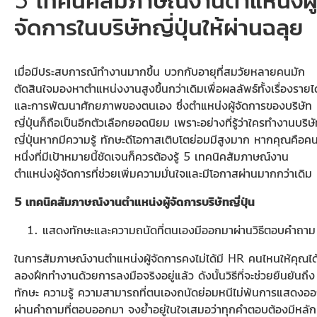
จัดการในบริษัทญี่ปุ่นให้ผ่านฉลุย
เมื่อมีประสบการณ์ทำงานมากขึ้น บวกกับอายุที่สมวัยหลายคนมัก
ตัดสินใจมองหาตำแหน่งงานสูงขึ้นกว่าเดิมเพื่อผลลัพธ์ทั้งเรื่องรายได
และการพัฒนาศักยภาพของตนเอง ซึ่งตำแหน่งผู้จัดการของบริษัท
ญี่ปุ่นก็ถือเป็นอีกตัวเลือกยอดนิยม เพราะอย่างที่รู้ว่าใครทำงานบริษ
ญี่ปุ่นหากมีความรู้ ทักษะดีโอกาสเติบโตย่อมมีสูงมาก หากคุณคือค
หนึ่งที่มีเป้าหมายนี้ชัดเจนก็ควรต้องรู้ 5 เทคนิคสัมภาษณ์งาน
ตำแหน่งผู้จัดการที่ช่วยเพิ่มความมั่นใจและมีโอกาสผ่านมากกว่าเดิม
5 เทคนิคสัมภาษณ์งานตำแหน่งผู้จัดการบริษัทญี่ปุ่น
แสดงทักษะและความถนัดที่ตนเองมีออกมาผ่านวิธีตอบคำถาม
ในการสัมภาษณ์งานตำแหน่งผู้จัดการคงไม่ได้มี HR คนไหนให้คุณได
ลองฝึกทำงานด้วยการลงมือจริงอยู่แล้ว ดังนั้นวิธีที่จะช่วยยืนยันถึง
ทักษะ ความรู้ ความสามารถที่ตนเองถนัดย่อมหนีไม่พ้นการแสดงอ
ผ่านคำถามที่ตอบออกมา จงย้ำอยู่ในใจเสมอว่าทุกคำตอบต้องมีหลัก