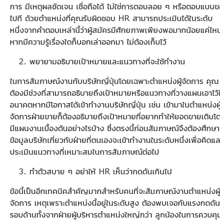
การ มีเหตุผลชัดเจน เชื่อถือได้ ไม่ใช่การตอบลอย ๆ หรือตอบแบบข
ไปที ด้วยตำแหน่งที่คุณรับผิดชอบ HR สามารถประเมินได้ในระดับ
หนึ่งจากคำตอบเหล่านี้ว่าผู้สมัครมีศักยภาพเพียงพอมากน้อยแค่ไห
หากมีความรู้เรื่องใดก็บอกเล่าออกมา ไม่ต้องเก็บไว้
พยายามอธิบายเป้าหมายและแนวทางที่จะใช้ทำงาน
ในการสัมภาษณ์งานกับบริษัทญี่ปุ่นโดยเฉพาะตำแหน่งผู้จัดการ คุณ
ต้องมีช่วงที่สามารถอธิบายถึงเป้าหมายหรือแนวทางที่วางแผนเอาไว้
อนาคตหากมีโอกาสได้เข้าทำงานบริษัทญี่ปุ่น เช่น เข้ามาในตำแหน่งผู
จัดการฝ่ายขายก็ต้องอธิบายถึงเป้าหมายที่อยากทำให้ยอดขายเติบโ
มีแผนงานเบื้องต้นอย่างไรบ้าง ซึ่งตรงนี้ก่อนสัมภาษณ์จึงต้องศึกษา
ข้อมูลบริษัทเกี่ยวกับฝ่ายที่ตนเองจะเข้าทำงานในระดับหนึ่งเพื่อคิดแล
ประเมินแนวทางที่เหมาะสมในการสัมภาษณ์ต่อไป
ทำตัวสบาย ๆ อย่าให้ HR เห็นว่ากดดันเกินไป
ข้อนี้เป็นอีกเทคนิคสำคัญมากสำหรับคนที่จะสัมภาษณ์งานตำแหน่งผู
จัดการ เหตุเพราะตำแหน่งนี้อยู่ในระดับสูง ต้องพบเจอกับแรงกดดัน
รอบด้านทั้งจากฝ่ายผู้บริหารตำแหน่งใหญ่กว่า ลูกน้องในการควบคุ