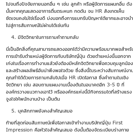
ไปจนถึงปัจจัยภายนอกอื่น ๆ เช่น ลูกค้า หรือผู้จัดการแผนกอื่น ดัง
นั้นหากคุณแสดงอาการตื่นตระหนก กดดัน จน HR สังเกตเห็น
ชัดเจนคงไม่ใช่เรื่องดี บ่งบอกถึงการแบกรับปัญหาได้ยากและอาจนำ
ไปสู่การสัมภาษณ์ไม่ผ่านได้เช่นกัน
มีจิตวิทยาในการถามคำถามกลับ
นี่เป็นอีกสิ่งที่คุณสามารถแสดงออกได้ว่ามีความพร้อมมากพอสำหรั
การเข้ารับตำแหน่งผู้จัดการกับบริษัทญี่ปุ่น ด้วยตำแหน่งนี้นอกจาก
เก่งในเรื่องการทำงานแล้วยังต้องมีหลักจิตวิทยาเพื่อควบคุมลูกน้อง
และสร้างผลลัพธ์อันน่าพึงพอใจด้วย ซึ่งสิ่งนี้ในระหว่างสัมภาษณ์งา
คุณทำได้ด้วยการถามกลับไปเมื่อ HR เปิดโอกาส ซึ่งคำถามในเชิง
จิตวิทยา เช่น สอบถามแผนงานเบื้องต้นในอนาคตอีก 3-5 ปี ที่
องค์กรวางแนวทางเอาไว้ หรือองค์กรแห่งนี้มีกิจกรรมใดที่สร้างแรง
จูงใจให้พนักงานบ้าง เป็นต้น
บุคลิกภาพยังคงสำคัญเสมอ
ท้ายที่สุดก่อนสัมภาษณ์เพื่อโอกาสเข้าทำงานบริษัทญี่ปุ่น First
Impression คือหัวใจสำคัญเสมอ ดังนั้นต้องจัดระเบียบร่างกาย