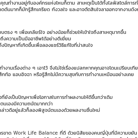
คุณทำงานอยู่กับองค์กรแห่งไหนก็ตาม สาเหตุเป็นได้ทั้งไลฟ์สไตล์ก
ูกกดดันมากก็มักรู้สึกเครียด กังวลใจ และอาจตัดสินใจลาออกจากงานดัง
รง ๆ เพื่อเคลียร์ใจ อย่างน้อยก็ช่วยให้เข้าใจถึงสาเหตุมากขึ้น
งความเป็นมืออาชีพได้อย่างดีเยี่ยม
งปัญหาที่เกิดขึ้นเพื่อลองแชร์วิธีแก้ไขที่น่าสนใจ
ทำงานเรื่องต่าง ๆ เอาไว้ จึงไม่ใช่เรื่องแปลกหากคุณอาจโดนเปรียบเทียบ
ู้สึกท้อ แอบอิจฉา หรือรู้สึกไม่มีความสุขกับการทำงานเหมือนอย่างเคย
่ยังเป็นปัญหาเพื่อโอกาสในการทำผลงานให้ดีขึ้นกว่าเดิม
่ตนเองมีความถนัดมากกว่า
ล่าวดีอยู่แล้วก็ลองพิสูจน์ตนเองด้วยผลงานชิ้นใหม่
าการขาด Work Life Balance ที่ดี ด้วยนิสัยของคนญี่ปุ่นที่มีความขยั