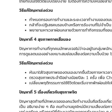
ไทยที่เน้นใช้ชีวิตแบบเรียบง่าย ไม่ต้องการความเหนื่อยล้า
วิธีแก้ปัญหาเร่งด่วน
กำหนดกรอบการทำงานและระยะเวลาทำงานของตนเองให้
กล้าที่จะปฏิเสธคนรอบข้างหรือการรับงานที่ไม่จำเป็น
พยายามหาเวลาผ่อนคลายด้วยการทำกิจกรรมที่ชอบ เช่
ปัญหาที่ 4 สุขภาพกายเสื่อมลง
ปัญหาการทำงานที่ทุกคนมักพบเจอไม่ว่าจะอยู่ในกลุ่มพนัก
การดูแลตนเองอย่างเหมาะสมย่อมเสี่ยงต่อความเจ็บป่วย โ
วิธีแก้ปัญหาเร่งด่วน
หันมาใส่ใจสุขภาพของตนเองมากขึ้นด้วยการหาเวลาออ
ตรวจสุขภาพประจำปีอย่างน้อยปีละ 1 ครั้ง เพื่อ Ch
เปลี่ยนพฤติกรรมการใช้ชีวิตโดยเริ่มจากพักผ่อนให้เ
ปัญหาที่ 5 เรื่องเกี่ยวกับสุขภาพจิต
ปัญหาสุดท้ายที่มักพบเจอของคนวัยทำงานนั่นคือเรื่องเกี่ย
เป็น อธิบายง่าย ๆ คือ คนทำงานยุคใหม่มีความเสี่ยงต่อการเ
เคร่งเครียด หรือกรณีที่ต้องเจอปัญหาการทำงานบ่อย ๆ มัก