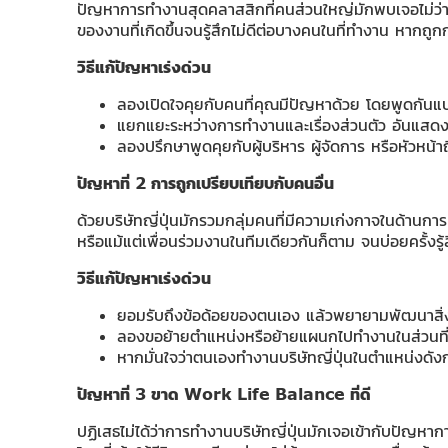
ปัญหาการทำงานสุดคลาสสิกที่คนส่วนใหญ่มักพบเจอไม่ว่า
ของงานที่เกิดขึ้นจนรู้สึกไม่ดีต่อบางคนในที่ทำงาน หากถ
วิธีแก้ปัญหาเร่งด่วน
ลองเปิดใจคุยกับคนที่คุณมีปัญหาด้วย โดยพูดกันแบบต
แยกแยะระหว่างการทำงานและเรื่องส่วนตัว อันแสดงถึ
ลองปรึกษาพูดคุยกับผู้บริหาร ผู้จัดการ หรือหัวหน้าถึ
ปัญหาที่ 2 การถูกเปรียบเทียบกับคนอื่น
ด้วยบริษัทญี่ปุ่นมักรวมกลุ่มคนที่มีความเก่งกาจในด้านการ
หรือแม้แต่เพื่อนร่วมงานในทีมเดียวกันก็ตาม จนบ่อยครั้งร
วิธีแก้ปัญหาเร่งด่วน
ยอมรับถึงข้อด้อยของตนเอง แล้วพยายามพัฒนาสิ่งที
ลองขอย้ายตำแหน่งหรือย้ายแผนกไปทำงานในส่วนที
หากมั่นใจว่าตนเองทำงานบริษัทญี่ปุ่นในตำแหน่งดังก
ปัญหาที่ 3 ขาด
Work Life Balance ที่ดี
ปฏิเสธไม่ได้ว่าการทำงานบริษัทญี่ปุ่นมักเจอเข้ากับปัญห