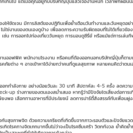
มากเกินไป แต่เมื่อคุณอยู่กับบริษัทญี่ปุ่นแล้วเจองานหนัก เวลาพักผ่อน
ชัดเจน มีการลิสต์ของปฏิทินเพื่อย้ำเตือนวันทำงานและวันหยุดอย่
 ไม่ใช่งานของตนเองดูบ้าง เพื่อลดภาระความรับผิดชอบที่ไม่ได้เกี่ยวข้อง
น การออกไปท่องเที่ยววันหยุด การนอนดูซีรี่ย์ หรือแม้แต่การเล่นก
งานออฟฟิศ พนักงานโรงงาน หรือคนที่ต้องออกนอกบริษัทญี่ปุ่นก็ตามนั่
รคภัยต่าง ๆ อาจเข้าหาได้ง่ายกว่าคนที่ดูแลสุขภาพ หลายคนคิดว่าต
กกำลังกาย อย่างน้อยวันละ 30 นาที สัปดาห์ละ 4-5 ครั้ง ลดความเสี่ย
eck-up ร่างกายของตนเองสม่ำเสมอ หากรู้ว่ามีปัจจัยใดเสี่ยงต่อการเกิ
พียงพอ เลือกทานอาหารที่มีประโยชน์ ลดการปาร์ตี้สังสรรค์กับเพื่อนฝู
วกับสุขภาพจิต ด้วยความเครียดที่เกิดขึ้นจากภาวะรอบตัวและปัจจัยแวดล้
กิดโรคทางจิตเภทมากขึ้นไม่ว่าจะเป็นโรคซึมเศร้า วิตกกังวล ย้ำคิดย้ำท
เป็นสาเหตุที่ทำให้เกิดอาการดังกล่าว