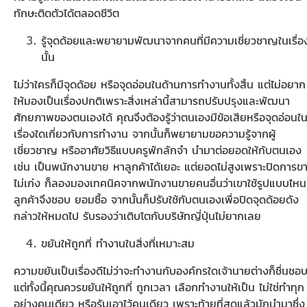
ทักษะติดตัวได้ตลอดชีวิต
รู้จุดด้อยและพยายามพัฒนาจากคนที่มีความเชี่ยวชาญในเรื่อ
นั้น
ไม่ว่าใครก็มีจุดด้อย หรือจุดอ่อนในด้านการทำงานทั้งสิ้น แต่ไม่อยาก
ให้มองเป็นเรื่องปกติเพราะสิ่งเหล่านี้สามารถปรับปรุงและพัฒนา
ศักยภาพของตนเองได้ คุณจึงต้องรู้ว่าตนเองมีข้อเสียหรือจุดอ่อนใ
เรื่องใดเกี่ยวกับการทำงาน จากนั้นก็พยายามขอความรู้จากผู้
เชี่ยวชาญ หรืออาศัยวิธีแบบครูพักลักจำ นำมาต่อยอดให้กับตนเอง
เช่น เป็นพนักงานขาย หาลูกค้าได้เยอะ แต่ยอดไม่สูงเพราะปิดการข
ไม่เก่ง ก็ลองมองเทคนิคจากพนักงานขายคนอื่นว่าเขาใช้รูปแบบไหน
ลูกค้าจึงชอบ ยอมซื้อ จากนั้นก็ปรับใช้กับตนเองเพื่อปิดจุดด้อยดัง
กล่าวให้หมดไป รับรองว่าเติบโตกับบริษัทญี่ปุ่นไม่ยากเลย
ขยันให้ถูกที่ ทำงานในสิ่งที่เหมาะสม
ความขยันเป็นเรื่องดีไม่ว่าจะทำงานกับองค์กรใดเจ้านายต่างก็ชื่นชอ
แต่ทั้งนี้คุณควรขยันให้ถูกที่ ถูกเวลา เลือกทำงานให้เป็น ไม่ใช่ทำทุก
อย่างคนเดียว หรือรับเอาไว้คนเดียว เพราะท้ายที่สุดแล้วมักนำมาซึ่ง