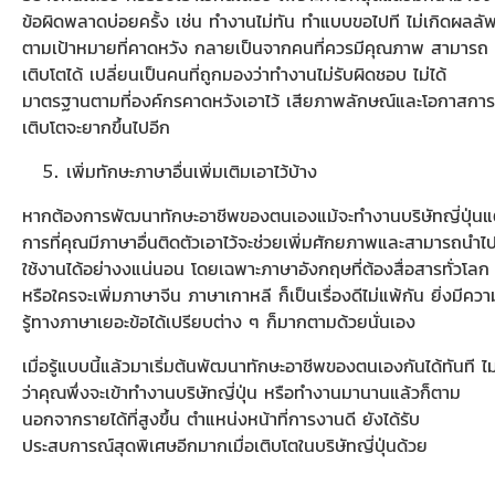
ข้อผิดพลาดบ่อยครั้ง เช่น ทำงานไม่ทัน ทำแบบขอไปที ไม่เกิดผลลัพ
ตามเป้าหมายที่คาดหวัง กลายเป็นจากคนที่ควรมีคุณภาพ สามารถ
เติบโตได้ เปลี่ยนเป็นคนที่ถูกมองว่าทำงานไม่รับผิดชอบ ไม่ได้
มาตรฐานตามที่องค์กรคาดหวังเอาไว้ เสียภาพลักษณ์และโอกาสการ
เติบโตจะยากขึ้นไปอีก
เพิ่มทักษะภาษาอื่นเพิ่มเติมเอาไว้บ้าง
หากต้องการพัฒนาทักษะอาชีพของตนเองแม้จะทำงานบริษัทญี่ปุ่นแ
การที่คุณมีภาษาอื่นติดตัวเอาไว้จะช่วยเพิ่มศักยภาพและสามารถนำไ
ใช้งานได้อย่างงแน่นอน โดยเฉพาะภาษาอังกฤษที่ต้องสื่อสารทั่วโลก
หรือใครจะเพิ่มภาษาจีน ภาษาเกาหลี ก็เป็นเรื่องดีไม่แพ้กัน ยิ่งมีควา
รู้ทางภาษาเยอะข้อได้เปรียบต่าง ๆ ก็มากตามด้วยนั่นเอง
เมื่อรู้แบบนี้แล้วมาเริ่มต้นพัฒนาทักษะอาชีพของตนเองกันได้ทันที ไม
ว่าคุณพึ่งจะเข้าทำงานบริษัทญี่ปุ่น หรือทำงานมานานแล้วก็ตาม
นอกจากรายได้ที่สูงขึ้น ตำแหน่งหน้าที่การงานดี ยังได้รับ
ประสบการณ์สุดพิเศษอีกมากเมื่อเติบโตในบริษัทญี่ปุ่นด้วย