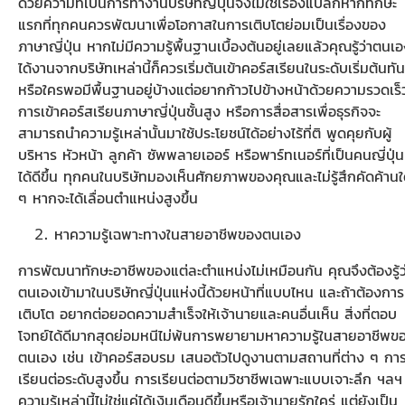
ด้วยความที่เป็นการทำงานบริษัทญี่ปุ่นจึงไม่ใช่เรื่องแปลกหากทักษะ
แรกที่ทุกคนควรพัฒนาเพื่อโอกาสในการเติบโตย่อมเป็นเรื่องของ
ภาษาญี่ปุ่น หากไม่มีความรู้พื้นฐานเบื้องต้นอยู่เลยแล้วคุณรู้ว่าตนเ
ได้งานจากบริษัทเหล่านี้ก็ควรเริ่มต้นเข้าคอร์สเรียนในระดับเริ่มต้นทัน
หรือใครพอมีพื้นฐานอยู่บ้างแต่อยากก้าวไปข้างหน้าด้วยความรวดเร็
การเข้าคอร์สเรียนภาษาญี่ปุ่นชั้นสูง หรือการสื่อสารเพื่อธุรกิจจะ
สามารถนำความรู้เหล่านั้นมาใช้ประโยชน์ได้อย่างไร้ที่ติ พูดคุยกับผู้
บริหาร หัวหน้า ลูกค้า ซัพพลายเออร์ หรือพาร์ทเนอร์ที่เป็นคนญี่ปุ่น
ได้ดีขึ้น ทุกคนในบริษัทมองเห็นศักยภาพของคุณและไม่รู้สึกคัดค้าน
ๆ หากจะได้เลื่อนตำแหน่งสูงขึ้น
หาความรู้เฉพาะทางในสายอาชีพของตนเอง
การพัฒนาทักษะอาชีพของแต่ละตำแหน่งไม่เหมือนกัน คุณจึงต้องรู้ว
ตนเองเข้ามาในบริษัทญี่ปุ่นแห่งนี้ด้วยหน้าที่แบบไหน และถ้าต้องการ
เติบโต อยากต่อยอดความสำเร็จให้เจ้านายและคนอื่นเห็น สิ่งที่ตอบ
โจทย์ได้ดีมากสุดย่อมหนีไม่พ้นการพยายามหาความรู้ในสายอาชีพข
ตนเอง เช่น เข้าคอร์สอบรม เสนอตัวไปดูงานตามสถานที่ต่าง ๆ กา
เรียนต่อระดับสูงขึ้น การเรียนต่อตามวิชาชีพเฉพาะแบบเจาะลึก ฯลฯ
ความรู้เหล่านี้ไม่ใช่แค่ได้เงินเดือนดีขึ้นหรือเจ้านายรักใคร่ แต่ยังเป็น