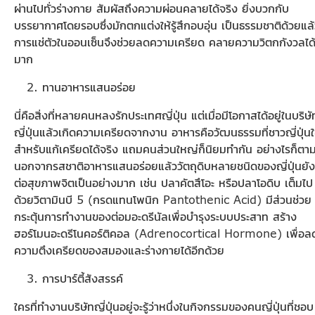
ผ่านไปทั่วร่างกาย สัมผัสถึงความผ่อนคลายได้จริง ยิ่งบวกกับ
บรรยากาศโดยรอบซึ่งมักตกแต่งให้รู้สึกอบอุ่น เป็นธรรมชาติด้วยแล
การแช่ตัวในออนเซ็นจึงช่วยลดความเครียด คลายความวิตกกังวลได้
มาก
ทานอาหารแสนอร่อย
นี่คือสิ่งที่หลายคนหลงรักประเทศญี่ปุ่น แต่เมื่อมีโอกาสได้อยู่ในบริษั
ญี่ปุ่นแล้วเกิดความเครียดจากงาน อาหารคือวัฒนธรรมที่ชาวญี่ปุ่นใ
สำหรับแก้เครียดได้จริง แถมคนส่วนใหญ่ก็นิยมทำกัน อย่างไรก็ตา
นอกจากรสชาติอาหารแสนอร่อยแล้ววัตถุดิบหลายชนิดของญี่ปุ่นยัง
ต่อสุขภาพจิตเป็นอย่างมาก เช่น ปลาคัตสึโอะ หรือปลาโอดิบ เต็มไป
ด้วยวิตามินบี 5 (กรดแทนโพนิก Pantothenic Acid) มีส่วนช่วย
กระตุ้นการทำงานของต่อมอะดรีนัลเพื่อบำรุงระบบประสาท สร้าง
ฮอร์โมนอะดรีโนคอร์ติคอล (Adrenocortical Hormone) เพื่อล
ความตึงเครียดของสมองและร่างกายได้อีกด้วย
การปาร์ตี้สังสรรค์
ใครที่ทำงานบริษัทญี่ปุ่นอยู่จะรู้ว่าหนึ่งในกิจกรรมของคนญี่ปุ่นที่ชอบ