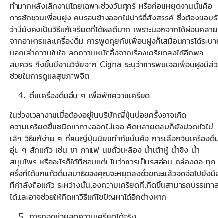
ทำมากหลังเลิกงานโดยเฉพาะช่วงวันศุกร์ หรือก่อนหยุดงานนั่นคือ
การชักชวนเพื่อนฝูง คนรอบข้างออกไปปาร์ตี้สังสรรค์ ซึ่งต้องยอมร
ว่านี่ยังคงเป็นวิธีแก้เครียดที่ได้ผลดีมาก เพราะนอกจากได้ผ่อนคลาย
จากอาหารและเครื่องดื่ม การพูดคุยกับเพื่อนฝูงก็เสมือนการได้ระบา
บอกเล่าความในใจ ลดความหนักอึ้งจากเรื่องเครียดลงได้อีกพอ
สมควร ถึงขั้นมีงานวิจัยจาก Cigna ระบุว่าการพบเจอเพื่อนฝูงมีส่
ช่วยในการดูแลสุขภาพจิต
ดื่มเครื่องดื่มอื่น ๆ เพื่อพักความเครียด
ในช่วงเวลางานเมื่อต้องอยู่ในบริษัทญี่ปุ่นบ่อยครั้งอาจเกิด
ความเครียดขึ้นชนิดหาทางออกไม่เจอ คิดหลายตลบก็ยังปวดหัวไม่
เลิก วิธีแก้ง่าย ๆ ที่คนญี่ปุ่นนิยมทำกันนั่นคือ การเลือกจิบเครื่องดื่
อุ่น ๆ สักแก้ว เช่น ชา กาแฟ นมถั่วเหลือง น้ำเต้าหู้ น้ำขิง น้ำ
สมุนไพร หรืออะไรก็ได้ที่ชอบแต่เน้นว่าควรเป็นรสอ่อน คล่องคอ ทุก
ครั้งที่ได้ยกแก้วดื่มสมาธิของคุณจะหยุดลงชั่วขณะแล้วจดจ่อไปยังมื
ที่กำลังถือแก้ว ระหว่างนั้นเองความเครียดที่เกิดขึ้นสามารถบรรเทา
ได้และอาจช่วยให้คิดหาวิธีแก้ไขปัญหาได้อีกต่างหาก
การกอดช่วยลดความเครียดได้จริง