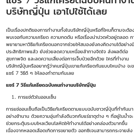
บริษัทญี่ปุ่น เอาไปใช้ได้เลย
เป็นเรื่องปกติของการทำงานทั้งในบริษัทญี่ปุ่นหรือที่ไหนก็ตามจะต้อ
พบเจอกับความเครียด ความกดดัน หรือเรื่องน่าปวดหัวอยู่ตลอด ก
พยายามหาวิธีแก้เครียดนอกจากช่วยให้สมองยังคงคิดงานได้อย่างม
ประสิทธิภาพแล้ว ยังช่วยลดความเหนื่อยล้าทางจิตใจ ส่งผลดีต่อ
สุขภาพจิต และลดความเสี่ยงต่อการเจ็บป่วยอีกด้วย ใครที่ทำงาน
บริษัทญี่ปุ่นหรืออยากรู้ว่าคนญี่ปุ่นเขาแก้เครียดกันแบบไหนบ้าง จะ
แชร์ 7 วิธีดี ๆ ให้ลองทำตามกันเลย
แชร์ 7 วิธีแก้เครียดฉบับคนทำงานบริษัทญี่ปุ่น
การแช่ตัวในออนเซ็น
การแช่ออนเซ็นถือเป็นวิธีแก้เครียดตามแบบฉบับชาวญี่ปุ่นที่ทำกันมา
อย่างช้านาน ด้วยความอุ่นกำลังดีบวกกับแร่ธาตุต่าง ๆ ที่อยู่ในน้ำจะ
ช่วยกระตุ้นระบบไหลเวียนโลหิตให้ทำงานได้อย่างคล่องตัวมากขึ้น
เนื่องจากหลอดเลือดเกิดการขยายตัว ออกซิเจนสามารถกระจายส่ง