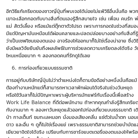
อีกวิธีแก้เครียดของชาวญี่ปุ่นที่พบเจอได้บ่อยไม่แพ้วิธีอื่นนั่นคือ พว
เขาจะเลือกกอดกับบางสิ่งที่ตนเองรู้สึกสบายใจ เช่น เพื่อน คนรัก พ
แม่ สัตว์เลี้ยง หรือแม้แต่ตุ๊กตาตัวโปรด เพราะการกอดในช่วงที่สมอ
มีแต่ปัญหามันเหมือนได้ผ่อนคลายและปลดปล่อยบางอย่างกับสิ่งที่รู้
ว่าเป็นเซฟโซนของตนเอง อาจร้องไห้ออกมาก็ไม่ใช่เรื่องน่าอาย ซึ่งวิธีน
ยังมีผลวิจัยยืนยันถึงผลลัพธ์ในการช่วยลดความเครียดลงได้จริง วั
ไหนเหนื่อยมาก ๆ ลองกอดคนที่รักดูได้เลย
การท่องเที่ยวแบบธรรมชาติ
การอยู่กับบริษัทญี่ปุ่นไม่ว่าตำแหน่งใดก็ตามข้อดีอย่างหนึ่งนั่นคือแม้
ต้องทำงานหนักแต่ก็สามารถหาเวลาพักผ่อนได้จริงในช่วงวันหยุด
หรือใช้วันลาก็ไม่มีปัญหาเพราะผู้บริหารมักแฟร์กับเรื่องนี้เพื่อสร้าง
Work Life Balance ที่ดีต่อพนักงาน ถ้าหากคุณกำลังรู้สึกเครีย
กับงานมาก ๆ ลองหาวันหยุดแล้วออกไปท่องเที่ยวแบบธรรมชาติ เด
ป่า กางเต็นท์ ชมทะเลหมอก นั่งมองเสียงคลื่น แช่ตัวในน้ำตก นอนด
ดาว และอื่น ๆ ดูก็ไม่ใช่เรื่องแย่ เพราะธรรมชาติสามารถช่วยบำบัดแ
เยียวยาจิตใจได้จริง เปรียบกับการชาร์จแบตเตอรี่ของตนเองให้พร้