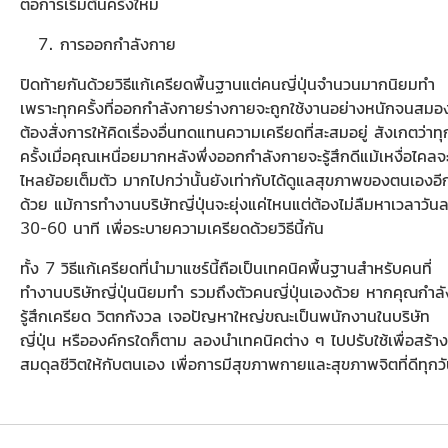
ต่อการเริ่มต้นครั้งใหม่
การออกกำลังกาย
ปิดท้ายกันด้วยวิธีแก้เครียดพื้นฐานแต่คนญี่ปุ่นจำนวนมากนิยมทำ
เพราะทุกครั้งที่ออกกำลังกายร่างกายจะถูกใช้งานอย่างหนักจนสมอ
ต้องสั่งการให้คิดเรื่องอื่นทดแทนความเครียดที่สะสมอยู่ สังเกตว่าทุ
ครั้งเมื่อคุณเหนื่อยมากหลังพึ่งออกกำลังกายจะรู้สึกดีแม้เหงื่อไคลจ
ไหลย้อยเต็มตัว มากไปกว่านั้นยังเท่ากับได้ดูแลสุขภาพของตนเองอี
ด้วย แม้การทำงานบริษัทญี่ปุ่นจะยุ่งแค่ไหนแต่ต้องไม่ลืมหาเวลาวันล
30-60 นาที เพื่อระบายความเครียดด้วยวิธีนี้กัน
ทั้ง 7 วิธีแก้เครียดที่นำมาแชร์นี้ถือเป็นเทคนิคพื้นฐานสำหรับคนที่
ทำงานบริษัทญี่ปุ่นนิยมทำ รวมถึงตัวคนญี่ปุ่นเองด้วย หากคุณกำลั
รู้สึกเครียด วิตกกังวล เจอปัญหาใหญ่ขณะเป็นพนักงานในบริษัท
ญี่ปุ่น หรือองค์กรใดก็ตาม ลองนำเทคนิคต่าง ๆ ไปปรับใช้เพื่อสร้าง
สมดุลชีวิตให้กับตนเอง เพื่อการมีสุขภาพกายและสุขภาพจิตที่ดีทุกว