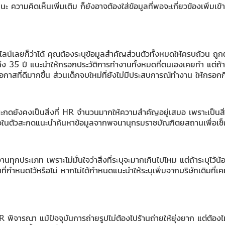
 ความคิดเห็นเพิ่มเติม ก็ยังอาจต้องใส่ข้อมูลที่พอจะเกี่ยวข้องเพิ่มเข้
์เลยก็ว่าได้ คุณต้องระบุข้อมูลสำคัญส่วนตัวทั้งหมดให้ครบถ้วน ถูกต
่ถึง 35 ปี แนะนำให้กรอกประวัติการทำงานทั้งหมดที่ตนเองเคยทำ แต่
มโอกาสที่ดีมากขึ้น ส่วนเด็กจบใหม่ที่ยังไม่มีประสบการณ์ทำงาน ให้กรอ
ะกดยังคงเป็นสิ่งที่ HR จำนวนมากให้ความสำคัญอยู่เสมอ เพราะเป็นสิ
นใจในตัวสะกดแนะนำค้นหาข้อมูลจากพจนานุกรมราชบัณฑิตยสถานเพื่อเช็กให้
ทุกประเภท เพราะไม่มั่นใจว่าสิ่งที่ระบุจะมากเกินไปไหม แต่ถ้าระบุไว้น
นที่กำหนดไว้หรือไม่ หากไม่ได้กำหนดแนะนำให้ระบุเพิ่มจากบริษัทเดิมที่
ห้ HR พิจารณา แม้ปัจจุบันการถ่ายรูปไม่ต้องไปร้านถ่ายให้ยุ่งยาก แต่ต้อ