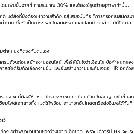
ดยเพิ่มขึ้นจากที่เก่าประมาณ 30% และต้องใช้รูปถ่ายสุภาพเท่านั้น.
ปกติ แต่สิ่งที่ยังต้องให้ความสำคัญอยู่เสมอนั่นคือ “การกรอกใบสมัครงา
้าทำงาน ยิ่งถ้าเป็นการกรอกใบสมัครงานออนไลน์ด้วยแล้ว แม้มีโอกาสแก้ไขไ
ามตำแหน่งที่ตรงกับตนเอง
บถ้วนก่อนสมัครงานออนไลน์ เพื่อให้มั่นใจว่าเงื่อนไข ข้อกำหนดของบร
สให้ได้รับคัดเลือกง่ายขึ้น และยังสร้างความประทับใจต่อ HR อีกด้วย
่าง ๆ ที่ต้องใช้ เช่น บัตรประชาชน ทะเบียนบ้าน ใบอนุญาตขับขี่ 
ตรียมไฟล์เอกสารทั้งหมดให้พร้อม สามารถอัปโหลดหรือส่งอีเมลได้ทัน
ไว้
อง อย่าพยายามเว้นช่องว่างเอาไว้เด็ดขาด เพราะนี่คือวิธีนี้ HR จะป