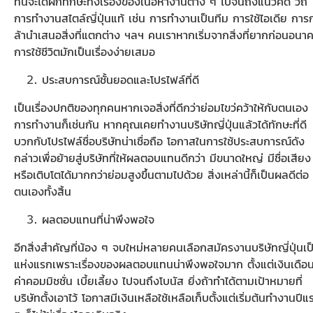
ที่นี่จะได้ฝึกทักษะทั้งเรื่องของเนื้อหางานต่าง ๆ ไปจนถึงแนวคิด วิถี
การทำงานสไตล์ญี่ปุ่นแท้ เช่น การทำงานเป็นทีม การใช้ไอเดีย การ
ล้านำเสนอสิ่งที่แตกต่าง ฯลฯ คนเราหากเริ่มจากสิ่งที่ยากก่อนอนา
การใช้ชีวิตมักเป็นเรื่องง่ายเสมอ
ประสบการณ์ชั้นยอดและโปรไฟล์ที่ดี
เป็นเรื่องปกติของทุกคนหากเจอสิ่งที่ดีกว่าย่อมไขว่คว้าให้กับตนเอง
การทำงานก็เช่นกัน หากคุณเคยทำงานบริษัทญี่ปุ่นแล้วได้ทักษะที่ดี
บวกกับโปรไฟล์ชื่อบริษัทน่าเชื่อถือ โอกาสในการใช้ประสบการณ์ดัง
กล่าวเพื่อย้ายสู่บริษัทที่ให้ผลตอบแทนดีกว่า มีขนาดใหญ่ มีชื่อเสียง
หรือเติบโตได้มากกว่าย่อมสูงขึ้นตามไปด้วย สิ่งเหล่านี้ก็เป็นผลดีต่อ
ตนเองทั้งสิ้น
ผลตอบแทนที่น่าพึงพอใจ
อีกสิ่งสำคัญที่น้อง ๆ จบใหม่หลายคนเลือกสมัครงานบริษัทญี่ปุ่นเป
แห่งแรกเพราะเรื่องของผลตอบแทนน่าพึงพอใจมาก ตั้งแต่เงินเดือ
ค่าคอมมิชชั่น เบี้ยเลี้ยง ไปจนถึงโบนัส ยิ่งถ้าทำได้ตามเป้าหมายที่
บริษัทตั้งเอาไว้ โอกาสมีเงินเหลือใช้เหลือเก็บตั้งแต่เริ่มต้นทำงานปีแ