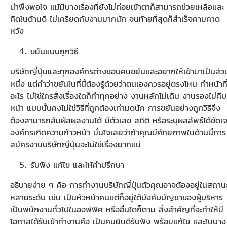
น่าพึงพอใจ แม้มีบางเรื่องที่ยังไม่ค่อยเข้าตาก็สามารถช่วยเหลือและ
คิดในด้านดี ไม่เครียดกับงานมากนัก จนท้ายที่สุดก็สำเร็จคามคาด
หวัง
ขยันแบบถูกวิธี
บริษัทญี่ปุ่นและทุกองค์กรต่างชอบคนขยันและอยากให้เข้ามาเป็นส่ว
หนึ่ง แต่คำว่าขยันในที่นี้ต้องรู้ด้วยว่าตนเองควรอยู่ตรงไหน ทำหน้าที
อะไร ไม่ใช่ใครสั่งเรื่องใดก็ทำทุกอย่าง งานหลักไม่เดิน งานรองไม่คืบ
หน้า แบบนั้นคงไม่ใช่วิธีที่ถูกต้องเท่ามดนัก การขยันอย่างถูกวิธีจึง
ต้องสามารถสัมผัสผลงานได้ มีตัวเลข สถิติ หรือระบุผลลัพธ์ได้ชัดเ
องค์กรเกิดความก้าวหน้า มั่นใจเลยว่าถ้าคุณมีศักยภาพในด้านนี้การ
สมัครงานบริษัทญี่ปุ่นจะไม่ใช่เรื่องยากแน่
รับฟัง แก้ไข และให้คำปรึกษา
อธิบายง่าย ๆ คือ การทำงานบริษัทญี่ปุ่นตัวคุณอาจต้องอยู่ในสถาน
หลายระดับ เช่น เป็นหัวหน้าคนแต่ก็อยู่ใต้บังคับบัญชาของผู้บริหาร
เป็นพนักงานทั่วไปในออฟฟิศ หรืออื่นใดก็ตาม สิ่งสำคัญที่จะทำให้มี
โอกาสได้รับเข้าทำงานคือ เป็นคนยินดีรับฟัง พร้อมแก้ไข และในบาง