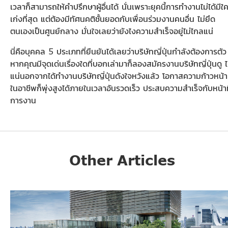
เวลาก็สามารถให้คำปรึกษาผู้อื่นได้ นั่นเพราะยุคนี้การทำงานไม่ได้มีใ
เก่งที่สุด แต่ต้องมีทัศนคติชั้นยอดกับเพื่อนร่วมงานคนอื่น ไม่ยึด
ตนเองเป็นศูนย์กลาง มั่นใจเลยว่ายังไงความสำเร็จอยู่ไม่ไกลแน่
นี่คือบุคคล 5 ประเภทที่ยืนยันได้เลยว่าบริษัทญี่ปุ่นกำลังต้องการตัว
หากคุณมีจุดเด่นเรื่องใดที่บอกเล่ามาก็ลองสมัครงานบริษัทญี่ปุ่นดู ไ
แน่นอกจากได้ทำงานบริษัทญี่ปุ่นดังใจหวังแล้ว โอกาสความก้าวหน้า
ในอาชีพก็พุ่งสูงได้ภายในเวลาอันรวดเร็ว ประสบความสำเร็จกับหน้าท
การงาน
Other Articles