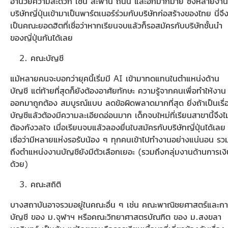
อำนวยความสะดวก เช่น สะพาน ถนน และอีกมากมาย ซึ่งหลายงาน
บริษัทญี่ปุ่นเข้ามาเป็นพาร์ตเนอร์ร่วมกับบริษัทก่อสร้างของไทย นี่จึ
เป็นคณะยอดฮิตที่เชื่อว่าหากเรียนจบแล้วก็รอสมัครกับบริษัทชั้นนำ
ของญี่ปุ่นกันได้เลย
คณะบัญชี
แม้หลายคนจะบอกว่ายุคนี้เริ่มมี AI เข้ามาทดแทนในตำแหน่งด้าน
บัญชี แต่ท้ายที่สุดก็ยังต้องอาศัยทักษะ ความรู้จากคนเพื่อทำให้งาน
ออกมาถูกต้อง สมบูรณ์แบบ ลดข้อผิดพลาดมากที่สุด ยิ่งถ้าเป็นเรื่
บัญชีแล้วต้องมีความละเอียดอ่อนมาก เด็กจบใหม่ที่เรียนสาขานี้จึงไม
ต้องกังวลใจ เมื่อเรียนจบแล้วลองยื่นใบสมัครกับบริษัทญี่ปุ่นได้เลย
เชื่อว่ามีหลายแห่งรอรับน้อง ๆ ทุกคนเข้าไปทำงานอย่างแน่นอน รว
ถึงตำแหน่งงานบัญชียังมีตัวเลือกเยอะ (รวมถึงกลุ่มงานด้านการเงิ
ด้วย)
คณะสถิติ
บางสถาบันอาจรวมอยู่ในคณะอื่น ๆ เช่น คณะพาณิชยศาสตร์และก
บัญชี ของ ม.จุฬาฯ หรือคณะวิทยาศาสตรบัณฑิต ของ ม.สงขลา