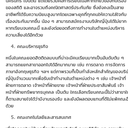
นครินทร์ เป็นต้น แต่โดยรวมคือการเรียนเนื้อหาที่เกี่ยวข้องกับเรื่อง
ของสถิติ และอาจรวมถึงคณิตศาสตร์ประกันภัย ซึ่งยังคงเป็นสาย
อาชีพที่ได้รับความนิยมสูงมากโดยเฉพาะยุคที่ทุกคนให้ความใส่ใจกับ
เรื่องประกันมากขึ้น น้อง ๆ สามารถสมัครงานบริษัทญี่ปุ่นได้ไม่ยาก
หากเรียนจบคณะนี้ และยังต่อยอดถึงการทำงานในตำแหน่งบริหาร
ความเสี่ยงได้อีกด้วย
คณะบริหารธุรกิจ
หนึ่งในคณะยอดฮิตติดลมบนที่น่าจะมีคนเรียนมากเป็นอันดับต้น ๆ
สามารถแยกสาขาออกไปได้อีกมากมาย เช่น การตลาด การจัดการ
ภาษาอังกฤษธุรกิจ ฯลฯ แต่ภาพรวมก็เป็นกำลังหลักสำคัญของบริษ
ญี่ปุ่นจำนวนมากเพื่อรับเข้าทำงานในตำแหน่งต่าง ๆ เช่น เจ้าหน้าที่
ฝ่ายการตลาด เจ้าหน้าที่ฝ่ายขาย เจ้าหน้าที่ฝ่ายประชาสัมพันธ์ เจ้า
หน้าที่ฝ่ายทรัพยากรบุคคล เป็นต้น ใครเลือกเรียนคณะนี้ไม่ว่าสาขาใ
ก็ตามสบายใจได้ว่ามีงานรองรับ และยังมีผลตอบแทนที่ดีไม่แพ้คณะอื
ด้วย
คณะเทคโนโลยีและสารสนเทศ