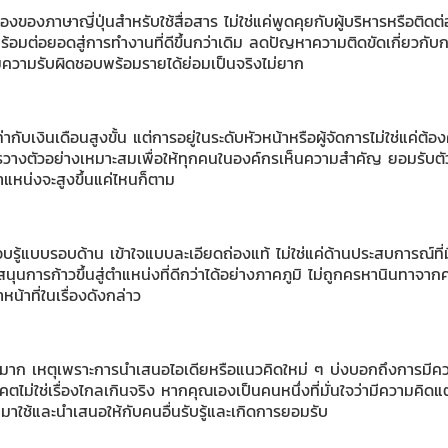
ื่องของภาษาญี่ปุ่นสำหรับใช้สื่อสาร ไม่ใช่แค่พูดคุยกับผู้บริหารหรือติดต่
่พร้อมต่อยอดสู่การทำงานที่ดีขึ้นกว่าเดิม ลดปัญหาความติดขัดเกี่ยวก
ิ่มความรับผิดชอบพร้อมรายได้ย่อมเป็นจริงไม่ยาก
ก็เท่ากับเงินเดือนสูงขั้น แต่การอยู่ในระดับหัวหน้าหรือผู้จัดการไม่ใช่แค
างตัวอย่างเหมาะสมเพื่อให้ทุกคนในองค์กรเห็นความสำคัญ ยอมรับตัวคุณทั
ำแหน่งจะสูงขึ้นแค่ไหนก็ตาม
อบรู้แบบรอบด้าน เข้าใจแบบละเอียดถ่องแท้ ไม่ใช่แค่ด้านประสบการณ์ที่มี
สนุนการก้าวขึ้นสู่ตำแหน่งที่ดีกว่าได้อย่างภาคภูมิ ไม่ถูกครหานินทาจาก
้าที่ในเรื่องดังกล่าว
็นอย่างมาก เหตุเพราะการนำเสนอไอเดียหรือแนวคิดใหม่ ๆ บ่งบอกถึงการม
ตไม่ใช่เรื่องไกลเกินจริง หากคุณเองเป็นคนหนึ่งที่มั่นใจว่ามีความคิดแ
ใช้และนำเสนอให้กับคนอื่นรับรู้และเกิดการยอมรับ