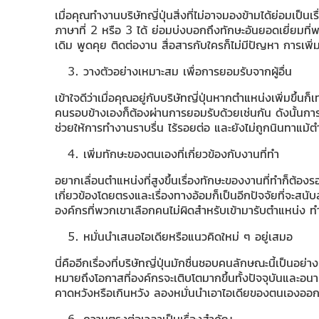
เมื่อคุณทำงานบริษัทญี่ปุ่นสิ่งที่ไม่อาจมองข้ามได้ย่อมเป็นเร
ภาษาที่ 2 หรือ 3 ได้ ย่อมบ่งบอกถึงทักษะอันยอดเยี่ยมที
เดิม พูดคุย ติดต่องาน สื่อสารกับใครก็ไม่มีปัญหา การเพ
วางตัวอย่างเหมาะสม เพื่อการยอมรับจากผู้อื่น
เข้าใจดีว่าเมื่อคุณอยู่กับบริษัทญี่ปุ่นหากตำแหน่งเพิ่มขึ้น
คนรอบข้างเองก็ต้องผ่านการยอมรับด้วยเช่นกัน ดังนั้นการว
ช่วยให้การทำงานราบรื่น ไร้รอยต่อ และยังไม่ถูกนินทาแม้ต
เพิ่มทักษะของตนเองที่เกี่ยวข้องกับงานที่ทำ
อยากเลื่อนตำแหน่งที่สูงขึ้นเรื่องทักษะของงานที่ทำก็ต้องร
เกี่ยวข้องโดยตรงและเรื่องทางอ้อมก็เป็นอีกปัจจัยที่จะสนับ
องค์กรที่พวกเขาเลือกคนไม่ผิดสำหรับเข้ามารับตำแหน่ง ทำหน
หมั่นนำเสนอไอเดียหรือแนวคิดใหม่ ๆ อยู่เสมอ
นี่คืออีกเรื่องที่บริษัทญี่ปุ่นมักชื่นชอบคนลักษณะนี้เป
หมายถึงโอกาสที่องค์กรจะเติบโตมากขึ้นทั้งปัจจุบันและอนาค
คาดหวังหรือเกินหวัง ลองหมั่นนำเอาไอเดียของตนเองออกมา
ความตรงต่อเวลาเป็นเรื่องสำคัญ