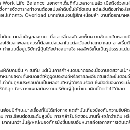
รียกว่า Work Life Balance นอกจากเต็มที่กับเวลางานแล้ว เมื่อถึงช่วงแห
้ง ซึ่งการจัดตารางทำงานต้องแบ่งลำดับขั้นให้ชัดเจน แต่ละวันต้องทำอ
่อไม่เกิดภาวะ Overload มากเกินไปจนรู้สึกเหนื่อยล้า งานที่ออกมาผล
ู้ลำดับความสำคัญของงาน เมื่อเจาะลึกลงไปจะเห็นความชัดเจนในหลายมิต
องใช้เวลาพอสมควรก็ต้องแบ่งเวลาในแต่ละวันอย่างเหมาะสม อาจเริ่มต้นที
ทำแบบนี้อยู่บริษัทญี่ปุ่นได้อย่างสบายใจ ผลลัพธ์เห็นเป็นรูปธรรมแน่
ระให้กับคนอื่น ๆ ในทีม แต่เป็นการกำหนดขนาดของเนื้องานโดยวางเป้า
เป้าหมายใหญ่ทั้งหมดแต่ให้ดูจุดประสงค์หรือรายละเอียดในแต่ละขั้นตอนว
ณ์ก็เท่ากับคุณประกอบกันเป็นผลงานใหญ่ได้เรียบร้อย ซึ่งข้อดีของการ
ีที่สุด ใครวางแผนสมัครงานบริษัทญี่ปุ่นนำแนวคิดนี้ติดตัวไว้ได้เลย
มมีทักษะบางเรื่องที่ไม่ได้เก่งกาจ แต่ถ้ามันเกี่ยวข้องกับความรับผิดช
ติม การเรียนต่อในระดับสูงขึ้น การกล้ารับผิดชอบงานที่ใหญ่กว่าเดิม หรือ
 มากไปกว่านั้นผู้ใหญ่ในองค์กรยังชื่นชอบอันหมายถึงโอกาสการเติบโตก็