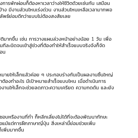
่งการพักผ่อนก็ต้องหาเวลาว่างให้ชีวิตด้วยเช่นกัน เสมือน
ะไรบ้าง มีงานส่วนไหนเร่งด่วน งานส่วนไหนเหลือเวลามากพอ
ลัพธ์ย่อมดีกว่าแบบไม่ต้องสงสัยเลย
ิมากขึ้น เช่น การวางแผนล่วงหน้าอย่างน้อย 1 วัน เพื่อ
ละนิดจนเข้าสู่ช่วงที่ต้องทำให้สำเร็จแบบจริงจังก็จัด
นอน
หมายให้เล็กแล้วค่อย ๆ ประกอบร่างกันเป็นผลงานชิ้นใหญ่
่าต้องทำอะไร มีเป้าหมายสำเร็จแบบไหน เมื่อดำเนินการ
แบ่งงานให้เล็กจะช่วยลดภาวะความเครียด ความกดดัน และยัง
อบหรืองานที่ทำ ก็หลีกเลี่ยงไม่ได้ที่จะต้องพัฒนาทักษะ
แม้แต่การฝึกภาษาญี่ปุ่น สิ่งเหล่านี้ย่อมช่วยเพิ่ม
เพิ่มมากขึ้น