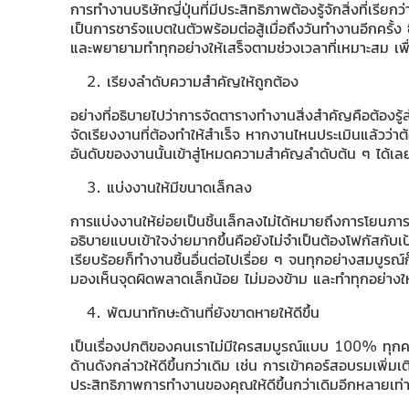
การทำงานบริษัทญี่ปุ่นที่มีประสิทธิภาพต้องรู้จักสิ่งที่เ
เป็นการชาร์จแบตในตัวพร้อมต่อสู้เมื่อถึงวันทำงานอีกครั
และพยายามทำทุกอย่างให้เสร็จตามช่วงเวลาที่เหมาะสม เพื
เรียงลำดับความสำคัญให้ถูกต้อง
อย่างที่อธิบายไปว่าการจัดตารางทำงานสิ่งสำคัญคือต้องร
จัดเรียงงานที่ต้องทำให้สำเร็จ หากงานไหนประเมินแล้วว่าต้
อันดับของงานนั้นเข้าสู่โหมดความสำคัญลำดับต้น ๆ ได้เลย 
แบ่งงานให้มีขนาดเล็กลง
การแบ่งงานให้ย่อยเป็นชิ้นเล็กลงไม่ได้หมายถึงการโยนภา
อธิบายแบบเข้าใจง่ายมากขึ้นคือยังไม่จำเป็นต้องโฟกัสกับ
เรียบร้อยก็ทำงานชิ้นอื่นต่อไปเรื่อย ๆ จนทุกอย่างสมบูร
มองเห็นจุดผิดพลาดเล็กน้อย ไม่มองข้าม และทำทุกอย่างให้ด
พัฒนาทักษะด้านที่ยังขาดหายให้ดีขึ้น
เป็นเรื่องปกติของคนเราไม่มีใครสมบูรณ์แบบ 100% ทุกคนย่อ
ด้านดังกล่าวให้ดีขึ้นกว่าเดิม เช่น การเข้าคอร์สอบรมเพิ่มเ
ประสิทธิภาพการทำงานของคุณให้ดีขึ้นกว่าเดิมอีกหลายเท่า