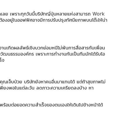
เลย เพราะทุกวันนี้บริษัทญี่ปุ่นหลายแห่งสามารถ Work
องอยู่ในออฟฟิศอาจมีการปรับปรุงทัศนียภาพบนโต๊ะให้น่า
ห้งานเกิดผลลัพธ์เชิงบวกย่อมหนีไม่พ้นการสื่อสารกับเพื่อน
้ากับวัฒนธรรมองค์กร เพราะการทำงานกันเป็นทีมมักได้รับไอ
ร็จ
คุณเจ็บป่วย บริษัทยังหาคนอื่นมาแทนได้ แต่ถ้าสุขภาพไม่
ห้เพียงพอในแต่ละวัน ลดภาวะความเครียดลงบ้าง หา
ี่ดี พร้อมต่อยอดความสำเร็จของตนเองให้เดินไปข้างหน้าได้