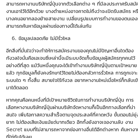
สามารถหางานบริษัทญี่ปุ่นจากตัวเลือกต่าง ๆ ที่มีลงประกาศรับสมั
งานเอาไว้ได้อีกด้วย บางตำแหน่งอาจคาดไม่ถึงว่าจะเปิดรับสมัคร หร
บางคนอยากลองย้ายสายงาน เปลี่ยนรูปแบบการทำงานของตนเองก
สามารถค้นหาข้อมูลผ่านช่องทางนี้ได้เล่นกัน
ข้อมูลปลอดภัย ไม่มีรั่วไหล
อีกสิ่งที่มั่นใจว่าจะทำให้การสมัครงานของคุณไม่มีปัญหาอื่นใดต้อง
กังวลใจนั่นคือเอเจนซี่เหล่านี้จะมีระบบจัดเก็บข้อมูลผู้สมัครทุกคนไว้
อย่างดีที่สุด แม้วันหนึ่งคุณจะได้เข้าทำงานบริษัทญี่ปุ่นตามเป้าหมาย
แล้ว ทุกข้อมูลก็ยังคงรักษาไว้โดยไม่ต้องกลัวการรั่วไหล การถูกเจาะ
ระบบใด ๆ ทั้งสิ้น สบายใจไร้กังวล อยากหางานใหม่เมื่อไหร่ก็กลับเข้
มาได้ตลอด
หากคุณคือคนหนึ่งที่มีเป้าหมายชีวิตในการทำงานบริษัทญี่ปุ่น การ
เลือกหางานบริษัทญี่ปุ่นผ่านบริษัทจัดหางานก็เป็นอีกทางเลือกที่น่า
สนใจ เพิ่มโอกาสความสำเร็จตามจุดประสงค์ที่คาดหวัง ขั้นตอนไม่ยุ่
ยาก ไม่ต้องเสียเงินแม้แต่บาทเดียว อีกทั้งยังอาจเจองานลับ งาน
Secret แบบที่ไม่สามารถหาจากช่องทางอื่นได้อีกต่างหาก ค้นหางา
ที่ใช่กันได้เลย