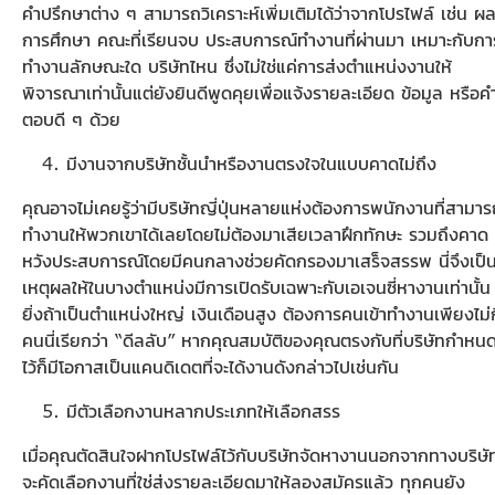
คำปรึกษาต่าง ๆ สามารถวิเคราะห์เพิ่มเติมได้ว่าจากโปรไฟล์ เช่น ผ
การศึกษา คณะที่เรียนจบ ประสบการณ์ทำงานที่ผ่านมา เหมาะกับกา
ทำงานลักษณะใด บริษัทไหน ซึ่งไม่ใช่แค่การส่งตำแหน่งงานให้
พิจารณาเท่านั้นแต่ยังยินดีพูดคุยเพื่อแจ้งรายละเอียด ข้อมูล หรือค
ตอบดี ๆ ด้วย
มีงานจากบริษัทชั้นนำหรืองานตรงใจในแบบคาดไม่ถึง
คุณอาจไม่เคยรู้ว่ามีบริษัทญี่ปุ่นหลายแห่งต้องการพนักงานที่สามา
ทำงานให้พวกเขาได้เลยโดยไม่ต้องมาเสียเวลาฝึกทักษะ รวมถึงคาด
หวังประสบการณ์โดยมีคนกลางช่วยคัดกรองมาเสร็จสรรพ นี่จึงเป็
เหตุผลให้ในบางตำแหน่งมีการเปิดรับเฉพาะกับเอเจนซี่หางานเท่านั้น
ยิ่งถ้าเป็นตำแหน่งใหญ่ เงินเดือนสูง ต้องการคนเข้าทำงานเพียงไม่กี
คนนี่เรียกว่า “ดีลลับ” หากคุณสมบัติของคุณตรงกับที่บริษัทกำหน
ไว้ก็มีโอกาสเป็นแคนดิเดตที่จะได้งานดังกล่าวไปเช่นกัน
มีตัวเลือกงานหลากประเภทให้เลือกสรร
เมื่อคุณตัดสินใจฝากโปรไฟล์ไว้กับบริษัทจัดหางานนอกจากทางบริษั
จะคัดเลือกงานที่ใช่ส่งรายละเอียดมาให้ลองสมัครแล้ว ทุกคนยัง