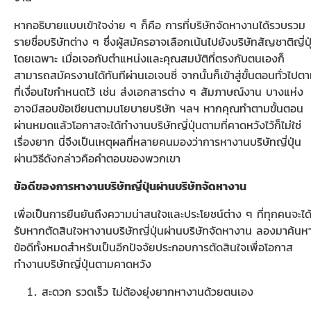
หากอธิบายแบบเข้าใจง่าย ๆ ก็คือ การที่บริษัทจัดหางานได้รวบรวม
รายชื่อบริษัทต่าง ๆ ซึ่งผู้สมัครอาจเลือกเน้นไปยังบริษัทสัญชาติญี่ปุ
โดยเฉพาะ เมื่อเจอกับตำแหน่งและคุณสมบัติที่ตรงกับตนเองก็
สามารถสมัครงานได้ทันทีผ่านเอเจนซี่ จากนั้นก็เข้าสู่ขั้นตอนทั่วไปต
ที่เงื่อนไขกำหนดไว้ เช่น ส่งเอกสารต่าง ๆ สัมภาษณ์งาน บางแห่ง
อาจมีสอบข้อเขียนตามนโยบายบริษัท ฯลฯ หากคุณทำตามขั้นตอน
ผ่านหมดแล้วโอกาสจะได้ทำงานบริษัทญี่ปุ่นตามที่คาดหวังไว้ก็ไม่ใช่
เรื่องยาก นี่จึงเป็นเหตุผลที่หลายคนมองว่าการหางานบริษัทญี่ปุ่น
ผ่านวิธีดังกล่าวคือคำตอบของพวกเขา
ข้อดีของการหางานบริษัทญี่ปุ่นผ่านบริษัทจัดหางาน
เพื่อเป็นการยืนยันถึงความน่าสนใจและประโยชน์ต่าง ๆ ที่ทุกคนจะได
รับหากตัดสินใจหางานบริษัทญี่ปุ่นผ่านบริษัทจัดหางาน ลองมาค้นห
ข้อดีทั้งหมดสำหรับเป็นอีกปัจจัยประกอบการตัดสินใจเพื่อโอกาส
ทำงานบริษัทญี่ปุ่นตามคาดหวัง
สะดวก รวดเร็ว ไม่ต้องยุ่งยากหางานด้วยตนเอง