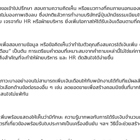
องขอเข้าไปปรึกษา สอบถามความคิดเห็น หรือแนวทางที่คนภายนอกมองเข้ามา
ม่มองภาพเชิงลบ ซึ่งปกติแล้วการทำงานบริษัทญี่ปุ่นมักมีธรรมเนียมในการ
ย เจรจากับ HR หรือฝ่ายบริหาร ยิ่งเพิ่มโอกาสให้ได้รับเงินเดือนตามที่
มเพื่อสอบถามข้อมูล หรือข้อคิดเห็นว่าทำไมตัวคุณถึงสมควรได้เงินเพิ่ม 
ินเดือน” เป็นต้น การเตรียมคำตอบที่เหมาะสมจากคำถามเหล่านี้ไม่ใช่แค่ก
สำคัญที่จะทำให้ฝ่ายบริหาร และ HR ตัดสินใจได้ง่ายขึ้น
บภาวะบางอย่างจนไม่สามารถเพิ่มเงินเดือนให้กับพนักงานได้ทันทีแม้ผล
ัวเลือกด้านข้อต่อรองอื่น ๆ เช่น ลดยอดขายเพื่อสร้างคอมมิชชั่นที่มาก
่าสนใจไม่แพ้กัน
เพิ่มพร้อมแสดงให้เห็นว่ามีทักษะ ความรู้มากพอกับการได้รับเงินจำนวนด
่เกี่ยวข้องพร้อมรับใบประกาศเป็นเครื่องยืนยัน ฯลฯ วิธีนี้จะช่วยสร้าง