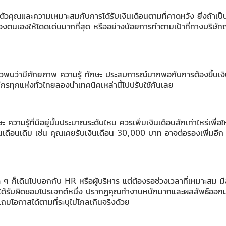
ตัวคุณและความเหมาะสมกับการได้รับเงินเดือนตามที่คาดหวัง ยิ่งถ้าเป็
งตนเองให้โดดเด่นมากที่สุด หรืออย่างน้อยการทำตามเป้าที่ทางบริษัทญี่
บว่ามีศักยภาพ ความรู้ ทักษะ ประสบการณ์มากพอกับการต้องขึ้นเงินเดือ
งค์กรทุกแห่งทั่วไทยลองนำเทคนิคเหล่านี้ไปปรับใช้กันเลย
 ความรู้ที่มีอยู่นั้นประมาณระดับไหน ควรเพิ่มเงินเดือนสักเท่าไหร่เพื่อให
ินเดือนเดิม เช่น คุณเคยรับเงินเดือน 30,000 บาท อาจต่อรองเพิ่มอีก
ยู่ดี ๆ ก็เดินไปบอกกับ HR หรือผู้บริหาร แต่ต้องรอช่วงเวลาที่เหมาะสม
แล้วได้รับผิดชอบโปรเจกต์หนึ่ง ปรากฏคุณทำงานหนักมากและผลลัพธ์ออก
 แถมโอกาสได้ตามที่ระบุไม่ไกลเกินจริงด้วย