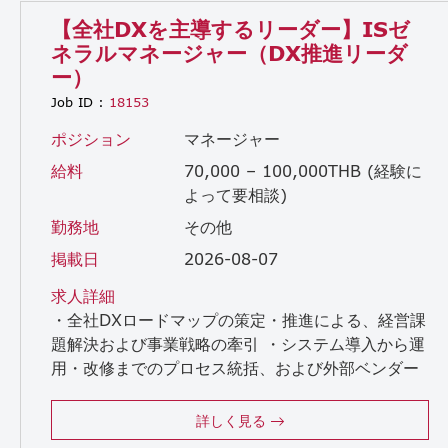
【全社DXを主導するリーダー】ISゼ
ネラルマネージャー（DX推進リーダ
ー）
Job ID :
18153
ポジション
マネージャー
給料
70,000 – 100,000THB (経験に
よって要相談)
勤務地
その他
掲載日
2026-08-07
求人詳細
・全社DXロードマップの策定・推進による、経営課
題解決および事業戦略の牽引 ・システム導入から運
用・改修までのプロセス統括、および外部ベンダー
マネジメントを通じたプロジェクトの遂行
・データ基盤の構築・運用を通じたデータドリブン経営の支援 ・経営課題の特定と、DX・ITを活用した業務最適化の企画・推進 ・IT人材・外部パートナーの活用による組織課題の解決、人材育成、ITサービスマネジメント強化 ・情報セキュリティ体制の構築および運用・ガバナンスの維持 ・日本人経営陣、海外/他拠点、各部門との連携によるDX・ITプロジェクトの推進・合意形成
詳しく見る