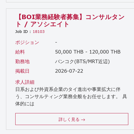
【BOI業務経験者募集】コンサルタン
ト / アソシエイト
Job ID :
18103
ポジション
-
給料
50,000 THB - 120,000 THB
勤務地
バンコク(BTS/MRT近辺)
掲載日
2026-07-22
求人詳細
日系および外資系企業のタイ進出や事業拡大に伴
う、コンサルティング業務全般をお任せします。 具
体的には
・BOI（タイ投資委員会）の奨励申請、およびそれに付随する各種ライセンスの取得サポート ・クライアント企業（経営層や法務・総務担当者）とのミーティング、ヒアリング ・必要書類の作成、関係当局への提出・交渉 ・その他、タイ国内でのビジネスコンプライアンスに関するコンサルティング業務
詳しく見る