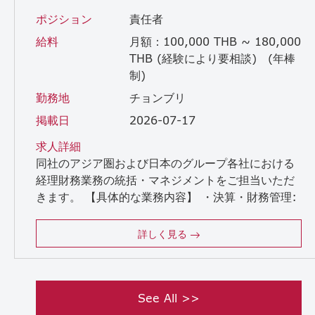
ポジション
責任者
給料
月額：100,000 THB ~ 180,000
THB (経験により要相談) (年棒
制)
勤務地
チョンブリ
掲載日
2026-07-17
求人詳細
同社のアジア圏および日本のグループ各社における
経理財務業務の統括・マネジメントをご担当いただ
きます。 【具体的な業務内容】 ・決算・財務管理:
各国（タイ・日本・インド・シンガポール）の月次・四半期・年次決算の取りまとめおよび連結決算業務 ・予算策定・経営管理: 年度予算の策定、承認プロセスの主導、財務分析および経営指標（KPI）のモニタリングと改善施策の立案・実行 ・チームマネジメント: 各拠点の経理財務チームのマネジメント ・ステークホルダー対応: 銀行、監査法人、税務当局など社外関係者との強固な関係構築および折衝・対応 ・コンプライアンス対応: 各国の現地法令・規制（会社法・税法・労働法等）の把握と適切な準拠 ・業務改善: 変化するビジネス環境に応じた、経理・管理業務におけるDX推進や業務効率化の体制構築
詳しく見る
See All >>