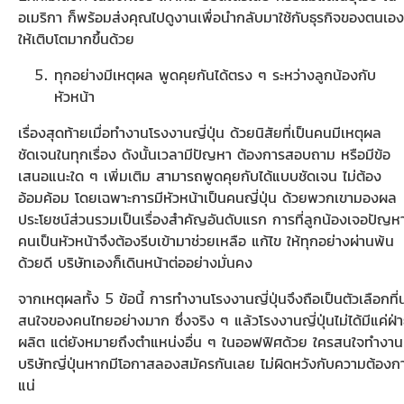
อเมริกา ก็พร้อมส่งคุณไปดูงานเพื่อนำกลับมาใช้กับธุรกิจของตนเอง
ให้เติบโตมากขึ้นด้วย
ทุกอย่างมีเหตุผล พูดคุยกันได้ตรง ๆ ระหว่างลูกน้องกับ
หัวหน้า
เรื่องสุดท้ายเมื่อทำงานโรงงานญี่ปุ่น ด้วยนิสัยที่เป็นคนมีเหตุผล
ชัดเจนในทุกเรื่อง ดังนั้นเวลามีปัญหา ต้องการสอบถาม หรือมีข้อ
เสนอแนะใด ๆ เพิ่มเติม สามารถพูดคุยกับได้แบบชัดเจน ไม่ต้อง
อ้อมค้อม โดยเฉพาะการมีหัวหน้าเป็นคนญี่ปุ่น ด้วยพวกเขามองผล
ประโยชน์ส่วนรวมเป็นเรื่องสำคัญอันดับแรก การที่ลูกน้องเจอปัญห
คนเป็นหัวหน้าจึงต้องรีบเข้ามาช่วยเหลือ แก้ไข ให้ทุกอย่างผ่านพ้น
ด้วยดี บริษัทเองก็เดินหน้าต่ออย่างมั่นคง
จากเหตุผลทั้ง 5 ข้อนี้ การทำงานโรงงานญี่ปุ่นจึงถือเป็นตัวเลือกที่น
สนใจของคนไทยอย่างมาก ซึ่งจริง ๆ แล้วโรงงานญี่ปุ่นไม่ได้มีแค่ฝ่
ผลิต แต่ยังหมายถึงตำแหน่งอื่น ๆ ในออฟฟิศด้วย ใครสนใจทำงาน
บริษัทญี่ปุ่นหากมีโอกาสลองสมัครกันเลย ไม่ผิดหวังกับความต้องก
แน่