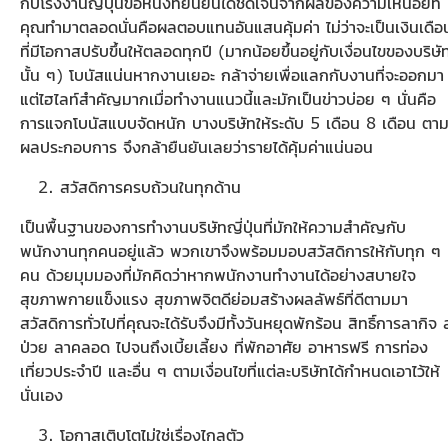
กับโรงงานญี่ปุ่นข้อหนึ่งที่ยืนยันได้ชัดเจนจากผลของความเหนื่อยที่
คุณทำมาตลอดนั่นคือผลตอบแทนอันแสนคุ้มค่า ไม่ว่าจะเป็นเงินเดือ
ที่มีโอกาสปรับขึ้นให้ตลอดทุกปี (มากน้อยขึ้นอยู่กับเงื่อนไขของบริษั
นั้น ๆ) โบนัสแน่นหากงานเยอะ กล้าจ่ายเพื่อแลกกับงานที่จะออกมา
แต่ไฮไลท์สำคัญมากเมื่อทำงานแนวนี้และมักเป็นข่าวบ่อย ๆ นั่นคือ
การแจกโบนัสแบบจัดหนัก บางบริษัทให้ระดับ 5 เดือน 8 เดือน ตา
ผลประกอบการ จึงกล้ายืนยันเลยว่ารายได้คุ้มค่าแน่นอน
สวัสดิการครบถ้วนในทุกด้าน
เป็นพื้นฐานของการทำงานบริษัทญี่ปุ่นที่มักให้ความสำคัญกับ
พนักงานทุกคนอยู่แล้ว พวกเขาจึงพร้อมมอบสวัสดิการให้กับทุก ๆ
คน ด้วยมุมมองที่มักคิดว่าหากพนักงานทำงานได้อย่างสบายใจ
สุขภาพกายแข็งแรง สุขภาพจิตดีย่อมสร้างผลลัพธ์ที่ดีตามมา
สวัสดิการทั่วไปที่คุณจะได้รับจึงมีทั้งวันหยุดพักร้อน สิทธิ์การลากิจ 
ป่วย ลาคลอด ไปจนถึงเบี้ยเลี้ยง ที่พักอาศัย อาหารฟรี การท่อง
เที่ยวประจำปี และอื่น ๆ ตามเงื่อนไขที่แต่ละบริษัทได้กำหนดเอาไว้ให้
นั่นเอง
โอกาสเติบโตไม่ใช่เรื่องไกลตัว