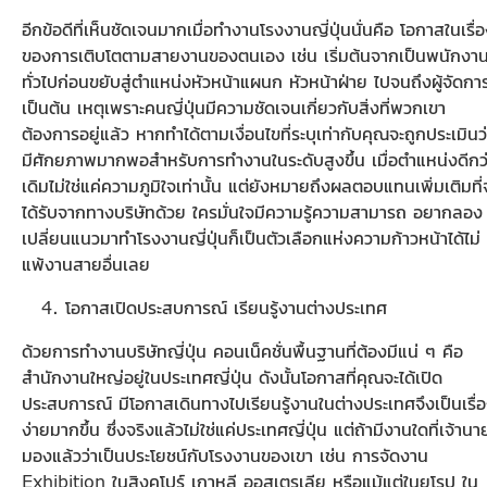
อีกข้อดีที่เห็นชัดเจนมากเมื่อทำงานโรงงานญี่ปุ่นนั่นคือ โอกาสในเรื่
ของการเติบโตตามสายงานของตนเอง เช่น เริ่มต้นจากเป็นพนักงา
ทั่วไปก่อนขยับสู่ตำแหน่งหัวหน้าแผนก หัวหน้าฝ่าย ไปจนถึงผู้จัดกา
เป็นต้น เหตุเพราะคนญี่ปุ่นมีความชัดเจนเกี่ยวกับสิ่งที่พวกเขา
ต้องการอยู่แล้ว หากทำได้ตามเงื่อนไขที่ระบุเท่ากับคุณจะถูกประเมินว
มีศักยภาพมากพอสำหรับการทำงานในระดับสูงขึ้น เมื่อตำแหน่งดีกว
เดิมไม่ใช่แค่ความภูมิใจเท่านั้น แต่ยังหมายถึงผลตอบแทนเพิ่มเติมที่
ได้รับจากทางบริษัทด้วย ใครมั่นใจมีความรู้ความสามารถ อยากลอง
เปลี่ยนแนวมาทำโรงงานญี่ปุ่นก็เป็นตัวเลือกแห่งความก้าวหน้าได้ไม่
แพ้งานสายอื่นเลย
โอกาสเปิดประสบการณ์ เรียนรู้งานต่างประเทศ
ด้วยการทำงานบริษัทญี่ปุ่น คอนเน็คชั่นพื้นฐานที่ต้องมีแน่ ๆ คือ
สำนักงานใหญ่อยู่ในประเทศญี่ปุ่น ดังนั้นโอกาสที่คุณจะได้เปิด
ประสบการณ์ มีโอกาสเดินทางไปเรียนรู้งานในต่างประเทศจึงเป็นเรื่
ง่ายมากขึ้น ซึ่งจริงแล้วไม่ใช่แค่ประเทศญี่ปุ่น แต่ถ้ามีงานใดที่เจ้านา
มองแล้วว่าเป็นประโยชน์กับโรงงานของเขา เช่น การจัดงาน
Exhibition ในสิงคโปร์ เกาหลี ออสเตรเลีย หรือแม้แต่ในยุโรป ใน