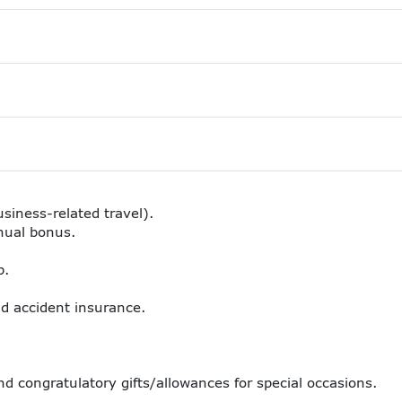
usiness-related travel).
nual bonus.
p.
nd accident insurance.
d congratulatory gifts/allowances for special occasions.