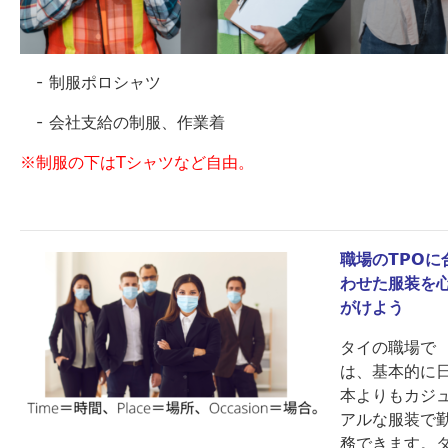
- 制服ポロシャツ
- 会社支給の制服、作業着
※制服の下はTシャツなど自由。
職場のTPOに
わせた服装を
がけよう
タイの職場で
は、基本的に
本よりもカジ
アルな服装で
務できます。