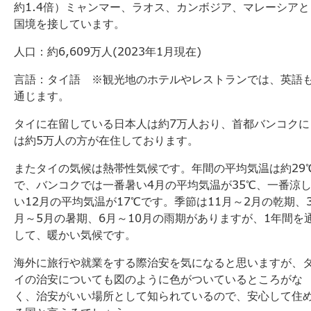
約1.4倍）ミャンマー、ラオス、カンボジア、マレーシアと
国境を接しています。
人口：約6,609万人(2023年1月現在)
言語：タイ語 ※観光地のホテルやレストランでは、英語
通じます。
タイに在留している日本人は約7万人おり、首都バンコクに
は約5万人の方が在住しております。
またタイの気候は熱帯性気候です。年間の平均気温は約29
で、バンコクでは一番暑い4月の平均気温が35℃、一番涼
い12月の平均気温が17℃です。季節は11月～2月の乾期、
月～5月の暑期、6月～10月の雨期がありますが、1年間を
して、暖かい気候です。
海外に旅行や就業をする際治安を気になると思いますが、
イの治安についても図のように色がついているところがな
く、治安がいい場所として知られているので、安心して住