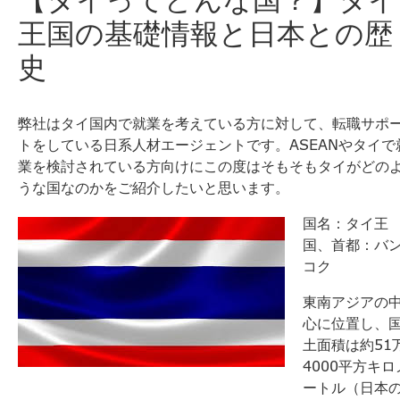
王国の基礎情報と日本との歴
史
弊社はタイ国内で就業を考えている方に対して、転職サポ
トをしている日系人材エージェントです。
ASEANやタイで
業を検討されている方向けにこの度はそもそもタイがどの
うな国なのかをご紹介したいと思います。
国名：タイ王
国、首都：バ
コク
東南アジアの
心に位置し、
土面積は約51
4000平方キロ
ートル（日本