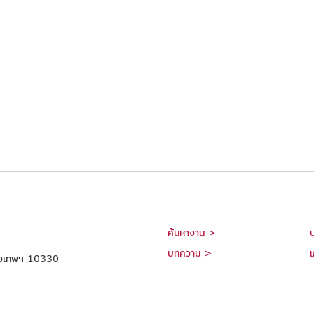
ค้นหางาน >
บทความ >
เ
กรุงเทพฯ 10330