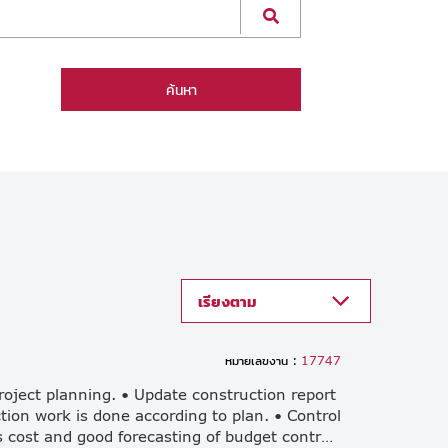
ค้นหา
เรียงตาม
หมายเลขงาน :
17747
roject planning. • Update construction report
ction work is done according to plan. • Control
budget following plan. • Analysis cost and good forecasting of budget control in order to support other sections. • Develop and improve the construction process and good quality checking. • Other related tasks as assigned.