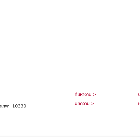
ค้นหางาน >
บทความ >
เ
กรุงเทพฯ 10330