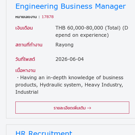
Engineering Business Manager
หมายเลขงาน :
17878
เงินเดือน
THB 60,000-80,000 (Total) (D
epend on experience)
สถานที่ทำงาน
Rayong
วันที่โพสต์
2026-06-04
เนื้อหางาน
・Having an in-depth knowledge of business
products, Hydraulic system, Heavy Industry,
Industrial
equipment, maintenance governor/ turbine system. ・Occasionally, lead, coach and support team for all problems and manage customer expectation. ・Formulate successful strategies to increase sales activities and ensure annual goals are attained. ・Achieve overall profitability through market research, management of sales network and marketing of hydraulic products. ・Assist in the study of energy market trends, analyzing the strategies of business competitors and conducting company’s SWOT analysis. ・Develop strategy for future product or new opportunities with team to gain more sales/ market share/ explore new markets ・Oversees and strengthen relationship with key account customers and suppliers. ・Response for after sales and services, support sales team to analysis and solve problem on site. ・Available and willing to travel both domestically and internationally to support service operations and attend meetings as required
รายละเอียดเพิ่มเติม
HR Recruitment