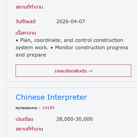
สถานที่ทำงาน
วันที่โพสต์
2026-04-07
เนื้อหางาน
• Plan, coordinate, and control construction
system work. • Monitor construction progress
and prepare
accurate reports. • Control construction costs and budget efficiency. • Provide technical support and troubleshoot problems for contractors. • Inspect the quality of electrical and mechanical work. • Be enthusiastic and proactive in your work. • Coordinate with internal and external stakeholders (clients, consultants, subcontractors). • Provide guidance and support to trainee engineers and site staff. • Perform other duties as assigned related to project implementation.
รายละเอียดเพิ่มเติม
Chinese Interpreter
หมายเลขงาน :
14189
เงินเดือน
28,000-30,000
สถานที่ทำงาน