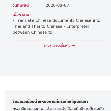
วันที่โพสต์
2026-08-07
เนื้อหางาน
- Translate Chinese documents Chinese into
Thai and Thai to Chinese - Interpreter
between Chinese to
worker on site - Coordinate between Thai and Chinese people or job owner - Understands words in constructions - Willing work on site project
รายละเอียดเพิ่มเติม
รับอีเมลเมื่อมีตำแหน่งงานที่ตรงกับที่คุณค้นหา
กรอกอีเมลของคุณ แล้วเราจะแจ้งเตือนเมื่อมีงานที่ตรงกับ