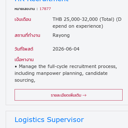
หมายเลขงาน :
17877
เงินเดือน
THB 25,000-32,000 (Total) (D
epend on experience)
สถานที่ทำงาน
Rayong
วันที่โพสต์
2026-06-04
เนื้อหางาน
• Manage the full-cycle recruitment process,
including manpower planning, candidate
sourcing,
interviewing, offer preparation, and onboarding coordination. • Work closely with department managers and management teams to support organizational growth and manpower planning. • Develop and improve HR systems and processes, including Recruitment Process, Onboarding, KPI Tracking, and HR Documentation. • Prepare and update HR documents such as Job Descriptions (JD), HR Policies, Employee Database, and HR reports. • Develop recruitment channels and strengthen employer branding to attract qualified candidates. • Support performance evaluation systems and KPI development in collaboration with management. • Support employee engagement activities and organizational culture development. • Analyze and recommend HR process improvements to support company expansion and improve overall HR effectiveness. • Perform other HR-related duties as assigned by management.
รายละเอียดเพิ่มเติม
Logistics Supervisor