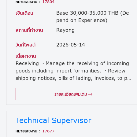
หมายเลขงาน :
17804
เงินเดือน
Base 30,000-35,000 THB (De
pend on Experience)
สถานที่ทำงาน
Rayong
วันที่โพสต์
2026-05-14
เนื้อหางาน
Receiving ・Manage the receiving of incoming
goods including import formalities. ・Review
shipping notices, bills of lading, invoices, to prepare unloading methods and work assignments for receive and storage the materials. Logistic, Import & Export ・Arrange the delivery schedule and documents based on schedule to determine priorities, work assignments, and shipping methods to meet customer requirements. ・Oversee outgoing shipment activities to ensure accuracy, completeness, and condition of shipments to meet customer requirements. ・Maintain maintenance of forklift, equipment, and material handling equipment by preventive maintenance and inspection for defects. Notify maintenance personnel or contact outside service facility for repair. Inventory & Warehouse ・Make layout plan and arrangement of warehouse, and other storage areas, considering volume, size, weight, and related factors of items stored. ・Maintain accuracy of inventory by cycle count, physical inventories, and implementation of corrective actions. ・Ensure accuracy and timeliness of all inventory transactions and physical movement of materials from receipt to stocking, to distribution. ・Develop procedures and train employees on stock transaction procedures and proper material handling. ・Coordinate with company to drive operation under environmental standard ・Other tasks assigned by superior.
รายละเอียดเพิ่มเติม
Technical Supervisor
หมายเลขงาน :
17677