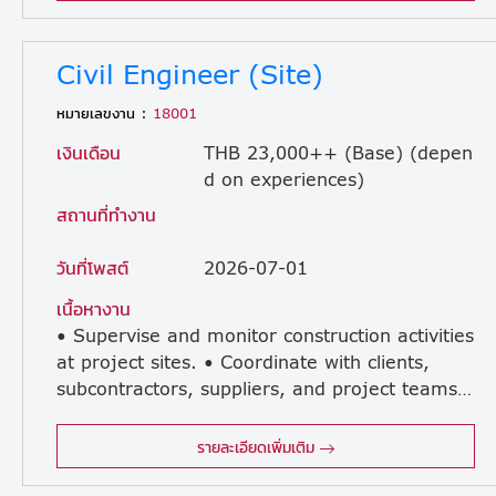
Civil Engineer (Site)
หมายเลขงาน :
18001
เงินเดือน
THB 23,000++ (Base) (depen
d on experiences)
สถานที่ทำงาน
วันที่โพสต์
2026-07-01
เนื้อหางาน
• Supervise and monitor construction activities
at project sites. • Coordinate with clients,
subcontractors, suppliers, and project teams. • Review engineering drawings, specifications, and project requirements. • Ensure construction works comply with approved drawings, quality standards, and safety regulations. • Monitor project progress and prepare daily, weekly, and monthly reports. • Conduct site inspections and resolve technical issues during construction. • Support installation and commissioning of electrical systems and solar PV systems. • Prepare material requisitions and verify quantities for construction works. • Assist in project planning, scheduling, and resource allocation. • Attend project meetings and provide technical recommendations. • Ensure compliance with company policies and local regulations.
รายละเอียดเพิ่มเติม