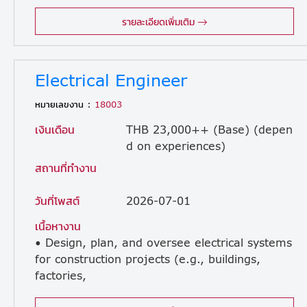
construction-related calculations as required • Review all drawings and designs for accuracy and compliance with project standards • Prepare preliminary drawings for tender submissions • Develop detailed shop drawings and coordination drawings for construction projects • Maintain organized records of drawings and revisions
รายละเอียดเพิ่มเติม
Electrical Engineer
หมายเลขงาน :
18003
เงินเดือน
THB 23,000++ (Base) (depen
d on experiences)
สถานที่ทำงาน
วันที่โพสต์
2026-07-01
เนื้อหางาน
• Design, plan, and oversee electrical systems
for construction projects (e.g., buildings,
factories,
infrastructure) • Review electrical drawings, specifications, and BOQ to ensure accuracy and compliance • Coordinate with civil, mechanical, and architectural teams to ensure smooth project execution • Supervise installation of electrical systems on-site (e.g., wiring, lighting, power distribution, fire alarm systems) • Ensure all electrical work complies with local codes, safety regulations, and project standards • Conduct inspections, testing, and commissioning of electrical systems • Troubleshoot and resolve on-site technical issues • Control project timeline, quality, and budget related to electrical works • Liaise with contractors, subcontractors, and suppliers • Prepare progress reports, technical documents, and handover documentation