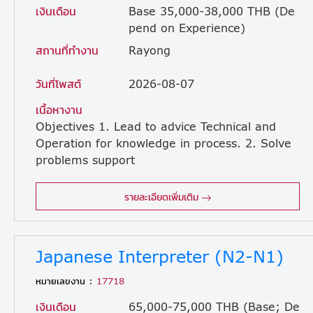
เงินเดือน
Base 35,000-38,000 THB (De
pend on Experience)
สถานที่ทำงาน
Rayong
วันที่โพสต์
2026-08-07
เนื้อหางาน
Objectives 1. Lead to advice Technical and
Operation for knowledge in process. 2. Solve
problems support
operation 3. Maintain and monitor quality issues in plants. Job Responsibilities： 1. Maintain production line and keep the stability of yield efficiency. 2. Solve problems and efficiency trouble. 3. Participate in operation line process and procedure optimization actively. 4. Checkup process control parameter and confirm the equipment operating situation. 5. Implement new technology to reduce the cost of plants. 6. Improve process for increase productivity based on quality maintained. 7. Implement, Develop, Maintain process flow, FMEA, APQP, PPAP, Control plan, core tools documents, WI and related documents. 8. Other task assigned by boss
รายละเอียดเพิ่มเติม
Japanese Interpreter (N2-N1)
หมายเลขงาน :
17718
เงินเดือน
65,000-75,000 THB (Base; De