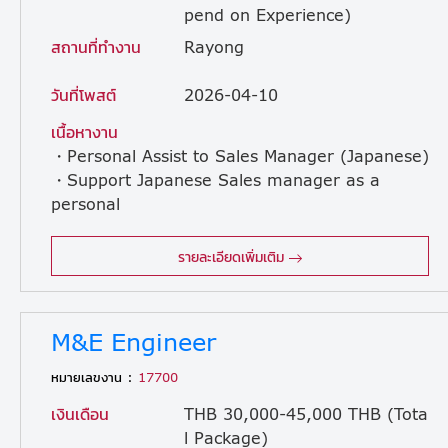
pend on Experience)
สถานที่ทำงาน
Rayong
วันที่โพสต์
2026-04-10
เนื้อหางาน
・Personal Assist to Sales Manager (Japanese)
・Support Japanese Sales manager as a
personal
interpreter/ assistant. ・Translate Japanese-Thai-English documentation ・Interpreter for the communication between Japanese and Thai people ・Visit Japanese customers ・Interpret and translate in both internal and external meeting (JP-TH-EN) ・Coordinate with internal departments and external contacts
รายละเอียดเพิ่มเติม
M&E Engineer
หมายเลขงาน :
17700
เงินเดือน
THB 30,000-45,000 THB (Tota
l Package)