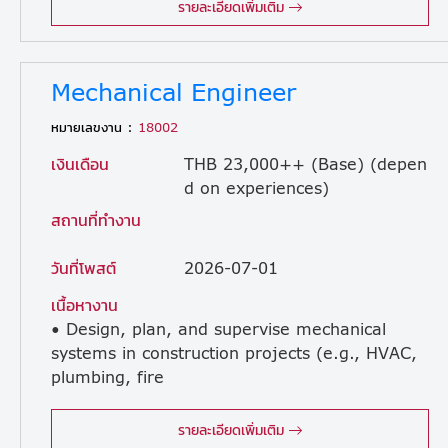
รายละเอียดเพิ่มเติม
Mechanical Engineer
หมายเลขงาน :
18002
เงินเดือน
THB 23,000++ (Base) (depen
d on experiences)
สถานที่ทำงาน
วันที่โพสต์
2026-07-01
เนื้อหางาน
• Design, plan, and supervise mechanical
systems in construction projects (e.g., HVAC,
plumbing, fire
protection systems) • Review mechanical drawings, specifications, and BOQ for accuracy and compliance with project requirements • Coordinate with electrical, civil, and architectural teams to ensure integrated system design and execution • Supervise installation works on-site (e.g., air conditioning systems, ventilation, piping, pumps, fire protection systems) • Ensure all mechanical works comply with safety standards, codes, and regulations • Conduct inspections, testing, and commissioning of mechanical systems • Troubleshoot and resolve technical issues during construction • Control project schedule, quality, and costs related to mechanical works • Coordinate with contractors, subcontractors, and suppliers • Prepare reports, technical documents, and handover documentation
รายละเอียดเพิ่มเติม