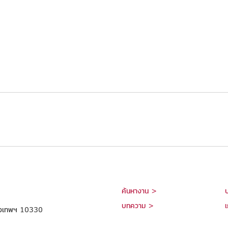
ค้นหางาน >
บทความ >
เ
กรุงเทพฯ 10330