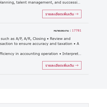
organization design, workforce planning, talent management, and succession planning. • Lead performance management and employee development initiatives. • Drive employee engagement and organizational development programs. • Analyze HR data and propose strategic actions to improve organizational effectiveness. • Support change management and organizational transformation initiatives. • Ensure compliance with labor laws, company policies, and HR governance. 2. General Affairs & Administration • Oversee office administration and general affairs operations. • Establish and improve GA policies, procedures, and service standards. • Manage company assets, office supplies, and vendor relationships. • Support company events and employee welfare activities. 3. Facility Management • Manage office buildings and facilities to ensure safety, security, and operational efficiency. • Oversee maintenance activities, utilities, and facility improvement projects. • Ensure compliance with safety regulations and related legal requirements. • Coordinate with external service providers and contractors. 4. IT Administration • Oversee day-to-day IT administration and user support. • Coordinate with internal or outsourced IT service providers. • Ensure IT infrastructure and systems are operating effectively. • Support IT-related projects and digital transformation initiatives. 5. Shipping & Logistics Administration • Supervise import/export and shipping administration processes. • Coordinate with logistics providers, customs agents, and related stakeholders. • Ensure compliance with customs regulations and company procedures. • Improve efficiency and service quality of shipping operations.
รายละเอียดเพิ่มเติม
หมายเลขงาน :
17781
 such as A/P, A/R, Closing • Review and
nsaction to ensure accuracy and taxation • A
improvements and enhancing efficiency in accounting operation • Interpret financial data for decision-making
รายละเอียดเพิ่มเติม