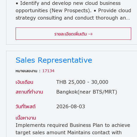
• Identify and develop new cloud business
opportunities (New Prospects). • Provide cloud
strategy consulting and conduct thorough analyses of customer needs (Needs Assessment). • Design tailored cloud solutions that align perfectly with clients' business requirements. • Prepare, manage, and present professional proposals and quotations to clients. • Support or take a leadership role in cloud migration processes and the deployment of cloud infrastructure. • Ensure all projects are successfully executed, completed on time, and strictly within budget. • Provide continuous, high-quality support to clients and build long-term, positive business relationships. • Monitor system performance, track usage, and continuously optimize cloud efficiency and costs. • Stay actively updated on the latest cloud technologies, new products, and industry best practices.
รายละเอียดเพิ่มเติม
Sales Representative
หมายเลขงาน :
17134
เงินเดือน
THB 25,000 - 30,000
สถานที่ทำงาน
Bangkok(near BTS/MRT)
วันที่โพสต์
2026-08-03
เนื้อหางาน
Implements required Business Plan to achieve
target sales amount Maintains contact with