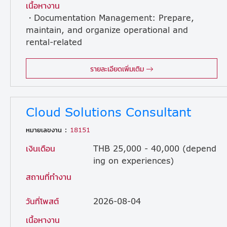
เนื้อหางาน
・Documentation Management: Prepare,
maintain, and organize operational and
rental-related
documents to ensure completeness and traceability. ・Stakeholder Coordination: Liaise and follow up with vendors, logistics providers, and warehouses to ensure smooth operations. ・Contract Management: Maintain and update warehouse contracts and related documents. ・Inventory Auditing: Perform physical stock counts for rental inventory at least bi-annually, reconciling physical stock with system records. ・SOP Development: Create and update Standard Operating Procedures (SOPs) for rental operations and warehouse management. ・Warehouse Oversight: Supervise warehouse operations to ensure compliance with company standards and regulations. ・Damaged Stock Resolution: Investigate, report, and correct records for damaged rental items in coordination with relevant teams. ・Procurement Support: Coordinate the sourcing and procurement of rental items to maintain adequate inventory levels. ・Cost Control: Monitor warehouse expenses and identify cost-optimization strategies. ・Import/Export Logistics: Coordinate international shipments with freight forwarders to ensure timely and compliant customs handling. ・Document Control: Maintain an organized filing system for operational and rental documents for quick retrieval and audit readiness. ・Reporting & Analytics: Generate operational reports (e.g., pallet movements, inventory balances, returns, damages) to support management decision-making. ・System & Data Maintenance: Update and maintain accurate, up-to-date operational data in Excel and internal company systems. ・Data Integrity & Reconciliation: Identify and resolve data discrepancies to ensure overall system accuracy. ・Ad-hoc Tasks: Perform other assigned duties as required.
รายละเอียดเพิ่มเติม
Cloud Solutions Consultant
หมายเลขงาน :
18151
เงินเดือน
THB 25,000 - 40,000 (depend
ing on experiences)
สถานที่ทำงาน
วันที่โพสต์
2026-08-04
เนื้อหางาน