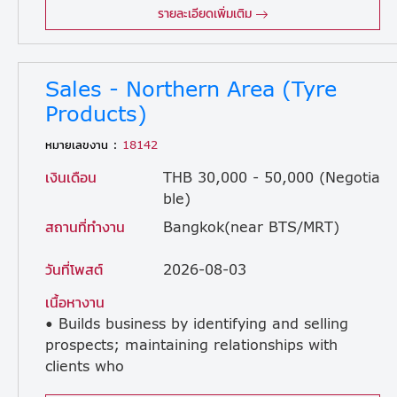
รายละเอียดเพิ่มเติม
Sales - Northern Area (Tyre
Products)
หมายเลขงาน :
18142
เงินเดือน
THB 30,000 - 50,000 (Negotia
ble)
สถานที่ทำงาน
Bangkok(near BTS/MRT)
วันที่โพสต์
2026-08-03
เนื้อหางาน
• Builds business by identifying and selling
prospects; maintaining relationships with
clients who
are local dealers and distributors of tires in the assigned area. • Sells products by establishing contact and developing relationships with prospects; recommending solutions. • Supports the local distributors and dealers in generating marketing & promotion plans to attract customers. • Maintains relationships with clients by providing support, information, and guidance; researching and recommending new opportunities; recommending profit and service improvements. • Identifies product improvements or new products by remaining current on industry trends, market activities, and competitors. • Prepares sales reports by collecting, analyzing, and summarizing information. • Maintains quality service by establishing and enforcing organization standards. • Maintains professional and technical knowledge by attending educational workshops; reviewing professional publications; establishing personal networks; benchmarking state-of-the-art practices; participating in professional societies. • To achieve sales targets.