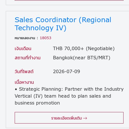
Sales Coordinator (Regional
Technology IV)
หมายเลขงาน :
18053
เงินเดือน
THB 70,000+ (Negotiable)
สถานที่ทำงาน
Bangkok(near BTS/MRT)
วันที่โพสต์
2026-07-09
เนื้อหางาน
• Strategic Planning: Partner with the Industry
Vertical (IV) team head to plan sales and
business promotion
strategies tailored to the technology and related industries, formulating and actively driving execution plans. • Strategy Execution & Collateral Development: Gather and analyze regional and global industry insights and best practices in logistics to translate them into impactful sales collateral, while supervising and leading the execution of the global/regional IV strategy to secure opportunities in automotive logistics. • Regional Collaboration: Collaborate with the IV team head and Regional Head to lead IV sales members across the region and Operating Companies (OpCos), monitoring key milestones and providing essential support, advice, and cooperation to expand know-how sharing. • Value Proposition & Product Design: Develop unique customer value propositions and commercial models tailored to the industry vertical, collaborating closely with Business Units (BUs) to design new global, IV-specific products and expand logistics schemes specialized for the automotive sector. • Market Analysis & Enterprise Outreach: Lead the analysis and sales development targeting top companies within major industries to establish a foundation for key accounts, and create educational materials that explain basic logistics characteristics and approach methods to promote a company-wide understanding of the automotive industry. • Annual Plan Optimization: Execute the annual Industry Vertical Development Plan (IVDP), routinely tracking progress and reporting to the Team Head and Regional Head to maintain a rigorous PDCA (Plan-Do-Check-Act) cycle and continuously optimize performance goals.
รายละเอียดเพิ่มเติม