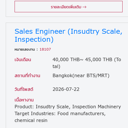
รายละเอียดเพิ่มเติม
Sales Engineer (Insudtry Scale,
Inspection)
หมายเลขงาน :
18107
เงินเดือน
40,000 THB~ 45,000 THB (To
tal)
สถานที่ทำงาน
Bangkok(near BTS/MRT)
วันที่โพสต์
2026-07-22
เนื้อหางาน
Product: Insudtry Scale, Inspection Machinery
Target Industries: Food manufacturers,
chemical resin
molding manufacturers, and resin producers. ・Technical Sales Role: Responsible for specification alignment, proposal generation, and order acquisition for company products (requires technical understanding to analyze requirements independently, rather than acting as a mere contact window). ・New Business Development: Focus on acquiring new clients through top-down relationship building, distributor network development, and attending trade shows/following up with exhibition visitors. ・Technical Center Utilization: Invite clients to the Technical Center in Bang Pa-in to conduct sample testing and present technical solutions. ・Global Collaboration: Communicate in English with the product development unit in Germany, while conducting sales activities in coordination with technical support from Japan HQ.