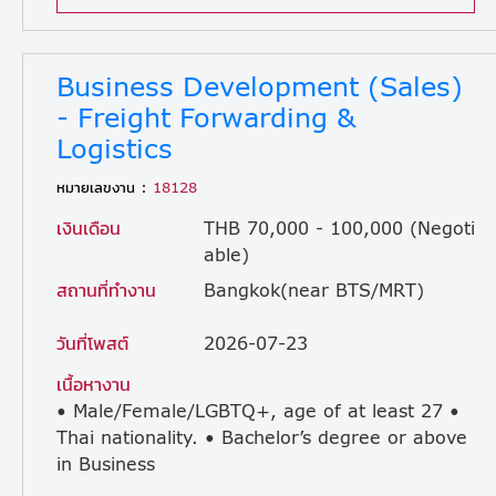
Business Development (Sales)
- Freight Forwarding &
Logistics
หมายเลขงาน :
18128
เงินเดือน
THB 70,000 - 100,000 (Negoti
able)
สถานที่ทำงาน
Bangkok(near BTS/MRT)
วันที่โพสต์
2026-07-23
เนื้อหางาน
• Male/Female/LGBTQ+, age of at least 27 •
Thai nationality. • Bachelor’s degree or above
in Business
Administration, Logistics, Supply Chain Management, Marketing, or a related field. • At least 6 years of experience in B2B sales as a proactive "hunter" within the logistics, freight forwarding, or supply chain industry. • Must possess a valid driver's license and a personal car for business travel and client visits. • Good command of written and spoken English • Familiarity with CRM systems (e.g., myCRM) and standard office productivity tools. • Proven hunter mindset with a strong track record in cold calling, aggressive pipeline growth, and closing new business deals. • Strong negotiation, contract management, and closing skills. • Excellent interpersonal, presentation, and communication skills. • Solid analytical and problem-solving abilities to address complex supply chain challenges. • Personal Attributes: Results-oriented, highly self-motivated, proactive, and capable of working effectively across multi-disciplinary teams.