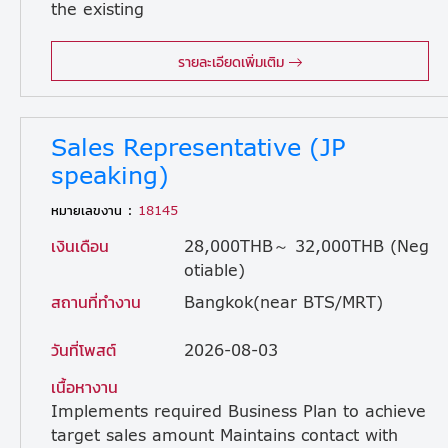
the existing
client to facilitate routine work proceedings/sales amount Building good relationship with the client. Coordinates with the internal members in the company to produce intended output for the client Attends business meeting to facilitate sales activities as required Takes up responsibility as a Project Manager as required Understand internal production workflow to a certain extent
รายละเอียดเพิ่มเติม
Sales Representative (JP
speaking)
หมายเลขงาน :
18145
เงินเดือน
28,000THB～ 32,000THB (Neg
otiable)
สถานที่ทำงาน
Bangkok(near BTS/MRT)
วันที่โพสต์
2026-08-03
เนื้อหางาน
Implements required Business Plan to achieve
target sales amount Maintains contact with