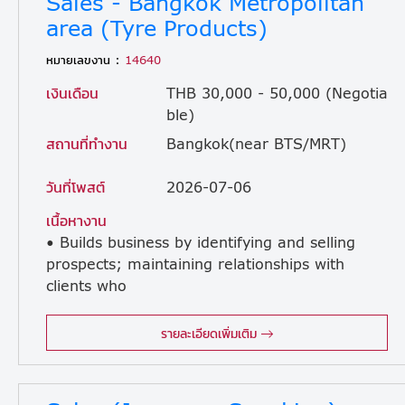
Sales - Bangkok Metropolitan
area (Tyre Products)
หมายเลขงาน :
14640
เงินเดือน
THB 30,000 - 50,000 (Negotia
ble)
สถานที่ทำงาน
Bangkok(near BTS/MRT)
วันที่โพสต์
2026-07-06
เนื้อหางาน
• Builds business by identifying and selling
prospects; maintaining relationships with
clients who
are local dealers and distributors of tires in the assigned area. • Sells products by establishing contact and developing relationships with prospects; recommending solutions. • Supports the local distributors and dealers in generating marketing & promotion plans to attract customers. • Maintains relationships with clients by providing support, information, and guidance; researching and recommending new opportunities; recommending profit and service improvements. • Identifies product improvements or new products by remaining current on industry trends, market activities, and competitors. • Prepares sales reports by collecting, analyzing, and summarizing information. • Maintains quality service by establishing and enforcing organization standards. • Maintains professional and technical knowledge by attending educational workshops; reviewing professional publications; establishing personal networks; benchmarking state-of-the-art practices; participating in professional societies. • To achieve sales targets.
รายละเอียดเพิ่มเติม