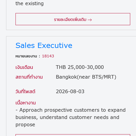
the existing
client to facilitate routine work proceedings/sales amount Building good relationship with the client. Coordinates with the internal members in the company to produce intended output for the client Attends business meeting to facilitate sales activities as required Takes up responsibility as a Project Manager as required Understand internal production workflow to a certain extent Serve as the sales point of contact for Japanese and Thai customers. (For Japanese customers, provide support and backup to the primary Japanese sales representative.) Coordinate information sharing and various business matters with internal departments and group companies.
รายละเอียดเพิ่มเติม
Sales Executive
หมายเลขงาน :
18143
เงินเดือน
THB 25,000-30,000
สถานที่ทำงาน
Bangkok(near BTS/MRT)
วันที่โพสต์
2026-08-03
เนื้อหางาน
- Approach prospective customers to expand
business, understand customer needs and
propose
solutions. - Communicate and maintain a good relationship with the client and extend new solution with existing clients. - Responsible for preparing sales materials such as Quotation, Invoice, Contract, etc. and follow up customer payment. - Handle customer questions, inquiries, and complaints. - Handle and follow division target to achieve sales goals. - Report business negotiation activities as designed by organization’s platform - Preparing sales action planning and sales forecast - Coordinate with marketing activities (Seminar, Webinar)