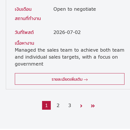
เงินเดือน
Open to negotiate
สถานที่ทำงาน
วันที่โพสต์
2026-07-02
เนื้อหางาน
Managed the sales team to achieve both team
and individual sales targets, with a focus on
government
project sales. Developed and executed end-to-end sales strategies to achieve business objectives. Planned and implemented sales strategies for each target market. Motivated and inspired the sales team to maintain high morale and performance. Collected and analyzed key sales data and prepared sales team reports. Presented sales plans and team performance updates to management. Managed and monitored the sales team's KPIs. Submitted monthly sales performance reports to supervisors. Built and maintained relationships with customers through regular communication and site visits. Resolved issues and challenges related to sales operations. Ensured all sales activities complied with the company's policies and procedures.
รายละเอียดเพิ่มเติม
1
2
3