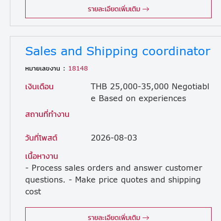
รายละเอียดเพิ่มเติม
Sales and Shipping coordinator
หมายเลขงาน :
18148
เงินเดือน
THB 25,000-35,000 Negotiabl
e Based on experiences
สถานที่ทำงาน
วันที่โพสต์
2026-08-03
เนื้อหางาน
- Process sales orders and answer customer
questions. - Make price quotes and shipping
cost
estimates. - Prepare export and import papers, customs forms, and invoice, delivery note, billing note, receipt etc. - Book trucks, ships, or air cargo for deliveries. - Follow up delivery schedules, claim issue and maintaing sales records and databases. - Coordiate with suppliers, couriers, forwarders for import-export. - Facilitating communication between the sales, engineer, clients, warehouse and other departments. - Track shipments and fix delivery delays.
รายละเอียดเพิ่มเติม