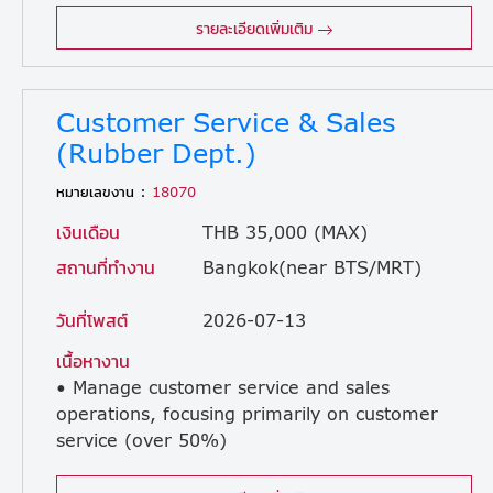
รายละเอียดเพิ่มเติม
Customer Service & Sales
(Rubber Dept.)
หมายเลขงาน :
18070
เงินเดือน
THB 35,000 (MAX)
สถานที่ทำงาน
Bangkok(near BTS/MRT)
วันที่โพสต์
2026-07-13
เนื้อหางาน
• Manage customer service and sales
operations, focusing primarily on customer
service (over 50%)
during the initial stage. \ • Handle day-to-day management of ordering, delivery, importing, exporting, and stock control. • Maintain and manage accounts for assigned existing customers. • Travel to customer locations or overseas for business operations as required. • Transition into a dedicated, full-time role in either customer service or sales after acquiring a few years of experience.