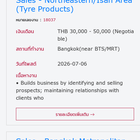
(Tyre Products)
หมายเลขงาน :
18037
เงินเดือน
THB 30,000 - 50,000 (Negotia
ble)
สถานที่ทำงาน
Bangkok(near BTS/MRT)
วันที่โพสต์
2026-07-06
เนื้อหางาน
• Builds business by identifying and selling
prospects; maintaining relationships with
clients who
are local dealers and distributors of tires in the assigned area. • Sells products by establishing contact and developing relationships with prospects; recommending solutions. • Supports the local distributors and dealers in generating marketing & promotion plans to attract customers. • Maintains relationships with clients by providing support, information, and guidance; researching and recommending new opportunities; recommending profit and service improvements. • Identifies product improvements or new products by remaining current on industry trends, market activities, and competitors. • Prepares sales reports by collecting, analyzing, and summarizing information. • Maintains quality service by establishing and enforcing organization standards. • Maintains professional and technical knowledge by attending educational workshops; reviewing professional publications; establishing personal networks; benchmarking state-of-the-art practices; participating in professional societies. • To achieve sales targets.
รายละเอียดเพิ่มเติม