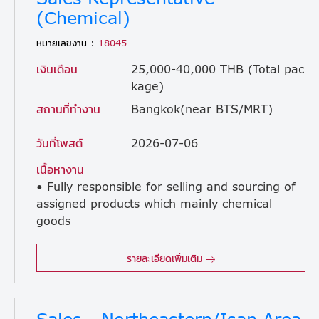
(Chemical)
หมายเลขงาน :
18045
เงินเดือน
25,000-40,000 THB (Total pac
kage)
สถานที่ทำงาน
Bangkok(near BTS/MRT)
วันที่โพสต์
2026-07-06
เนื้อหางาน
• Fully responsible for selling and sourcing of
assigned products which mainly chemical
goods
made in Japan • Work proactively in coordination with the headquarters in Japan, carrying out trial and error to develop new customers in Thailand • Build and maintain good relationships with existing customers • Be involved in inventory levels and logistics, taking actions to improve the satisfaction of both customers and suppliers
รายละเอียดเพิ่มเติม
Sales - Northeastern/Isan Area