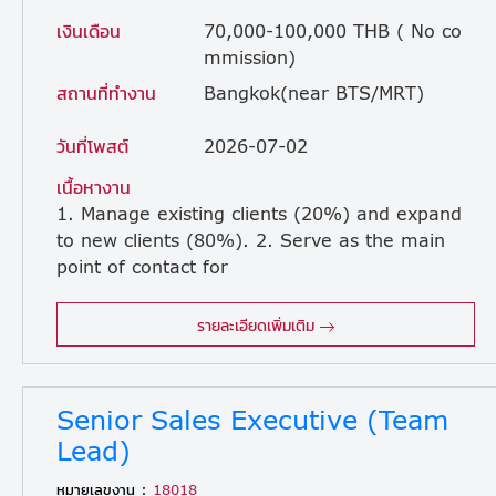
เงินเดือน
70,000-100,000 THB ( No co
mmission)
สถานที่ทำงาน
Bangkok(near BTS/MRT)
วันที่โพสต์
2026-07-02
เนื้อหางาน
1. Manage existing clients (20%) and expand
to new clients (80%). 2. Serve as the main
point of contact for
new clients during the NPI (New Product Introduction) phase, coordinating closely with factories and suppliers. 3. Develop new business segments focusing on non-Japanese accounts. 4. Conduct cold calling to make relationship with new client. 5. Conduct market research to expand market for Western clients in the EMS industry. • This is a new position so they need candidate who has experiences in Sale in western company to sharing knowledge’s together • Sale area – will talk directly with JP boss when interview time
รายละเอียดเพิ่มเติม
Senior Sales Executive (Team
Lead)
หมายเลขงาน :
18018