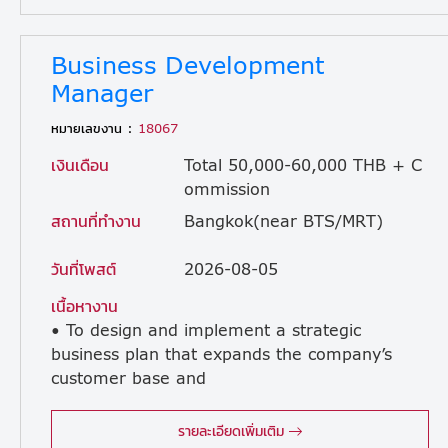
Business Development
Manager
หมายเลขงาน :
18067
เงินเดือน
Total 50,000-60,000 THB + C
ommission
สถานที่ทำงาน
Bangkok(near BTS/MRT)
วันที่โพสต์
2026-08-05
เนื้อหางาน
• To design and implement a strategic
business plan that expands the company’s
customer base and
ensure it’s strong presence. • To find, approach to and talk to new potential customers for the Company’s business. • To prepare a proposal involving technical, engineering, financial, and contractual expertise of yourself and your colleagues. • To discuss with contractors, suppliers and manufacturers for the purpose of preparation of proposals. • To make a presentation of the proposal to potential customers, discussing technical & commercial terms and conditions of the proposal. • To be responsible for deals from initial approach to customers to signing contracts. (Execution team will succeed the contract execution). • To handle internal procedures / communication in relation to execution of project development. • To support and overview company social media and website on regular basis. **Main client: Factory (Not only Japanese) **No subordinate
รายละเอียดเพิ่มเติม