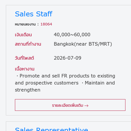
Sales Staff
หมายเลขงาน :
18064
เงินเดือน
40,000~60,000
สถานที่ทำงาน
Bangkok(near BTS/MRT)
วันที่โพสต์
2026-07-09
เนื้อหางาน
・Promote and sell FR products to existing
and prospective customers ・Maintain and
strengthen
relationships with current clients to ensure long-term business partnerships ・Identify and develop new customer accounts and business opportunities ・Prepare sales proposals, presentations, and conduct negotiations with clients ・Achieve sales targets and contribute to overall business growth ・Monitor market trends and customer needs to provide appropriate solutions ・Collaborate with internal teams to ensure customer satisfaction and timely delivery ・There is a possibility of taking on the same responsibilities described above for FL products as well.
รายละเอียดเพิ่มเติม
Sales Representative